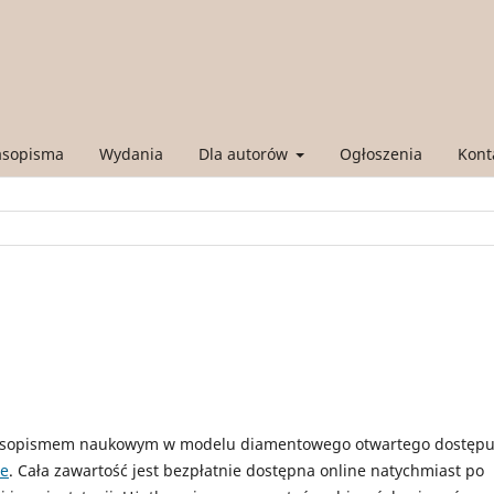
asopisma
Wydania
Dla autorów
Ogłoszenia
Kont
asopismem naukowym w modelu diamentowego otwartego dostępu
we
. Cała zawartość jest bezpłatnie dostępna online natychmiast po