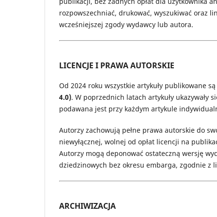
publikacji, bez żadnych opłat dla użytkownika an
rozpowszechniać, drukować, wyszukiwać oraz lin
wcześniejszej zgody wydawcy lub autora.
LICENCJE I PRAWA AUTORSKIE
Od 2024 roku wszystkie artykuły publikowane są 
4.0)
. W poprzednich latach artykuły ukazywały si
podawana jest przy każdym artykule indywidualn
Autorzy zachowują pełne prawa autorskie do swo
niewyłącznej, wolnej od opłat licencji na publik
Autorzy mogą deponować ostateczną wersję wy
dziedzinowych bez okresu embarga, zgodnie z li
ARCHIWIZACJA