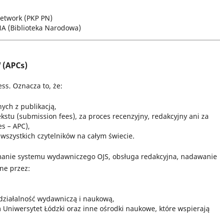
Network (PKP PN)
ONA (Biblioteka Narodowa)
(APCs)
s. Oznacza to, że:
ych z publikacją,
kstu (submission fees), za proces recenzyjny, redakcyjny ani za
es – APC),
a wszystkich czytelników na całym świecie.
ymanie systemu wydawniczego OJS, obsługa redakcyjna, nadawanie
ne przez:
 działalność wydawniczą i naukową,
 Uniwersytet Łódzki oraz inne ośrodki naukowe, które wspierają