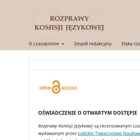
O czasopiśmie
Zespół redakcyjny
Etyka cz
OŚWIADCZENIE O OTWARTYM DOSTĘPIE
Rozprawy Komisji Językowej
są recenzowanym cz
wydawanym przez
Łódzkie Towarzystwo Nauko