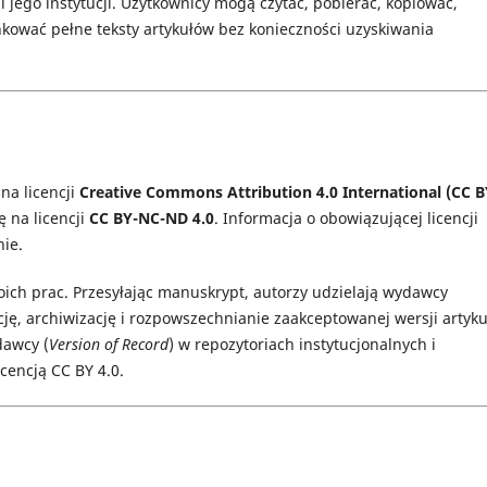
i jego instytucji. Użytkownicy mogą czytać, pobierać, kopiować,
kować pełne teksty artykułów bez konieczności uzyskiwania
na licencji
Creative Commons Attribution 4.0 International (CC B
ę na licencji
CC BY-NC-ND 4.0
. Informacja o obowiązującej licencji
ie.
ich prac. Przesyłając manuskrypt, autorzy udzielają wydawcy
ację, archiwizację i rozpowszechnianie zaakceptowanej wersji artyku
dawcy (
Version of Record
) w repozytoriach instytucjonalnych i
cencją CC BY 4.0.