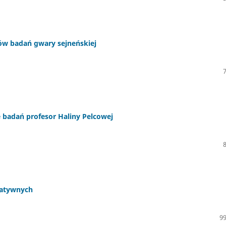
ejów badań gwary sejneńskiej
e badań profesor Haliny Pelcowej
tatywnych
99