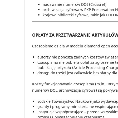
nadawanie numerów DOI (Crossref)
archiwizacja cyfrowa w PKP Preservation 
krajowe biblioteki cyfrowe, takie jak POL
OPŁATY ZA PRZETWARZANIE ARTYKUŁÓW 
Czasopismo działa w modelu diamond open acces
autorzy nie ponoszą żadnych kosztów związan
czasopismo nie pobiera opłat za zgłoszenie te
publikację artykułu (Article Processing Charg
dostęp do treści jest całkowicie bezpłatny dl
Koszty funkcjonowania czasopisma (m.in. utrz
numerów DOI, archiwizacja cyfrowa) są pokrywa
Łódzkie Towarzystwo Naukowe jako wydawcę,
granty i programy ministerialne wspierające
instytucje współpracujące – przede wszystkim
rozwój i upowszechnianie czasopisma.