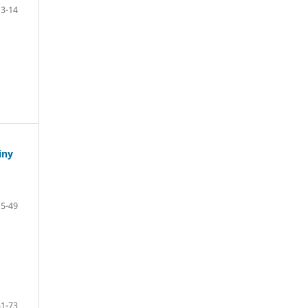
13-14
iny
15-49
51-73