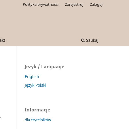
Polityka prywatności
Zarejestruj
Zaloguj
akt
Szukaj
Język / Language
English
Język Polski
Informacje
,
dla czytelników