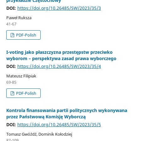
przykładzie Częstochowy
DOI:
https://doi.org/10.26485/SW/2023/35/3
Paweł Ruksza
41-67
PDF-Polish
I-voting jako płaszczyzna przestępstw przeciwko
wyborom – perspektywa zasad prawa wyborczego
DOI:
https://doi.org/10.26485/SW/2023/35/4
Mateusz Filipiak
69-85
PDF-Polish
Kontrola finansowania partii politycznych wykonywana
przez Państwową Komisję Wyborczą
DOI:
https://doi.org/10.26485/SW/2023/35/5
Tomasz Gwóźdź, Dominik Kołodziej
87-109