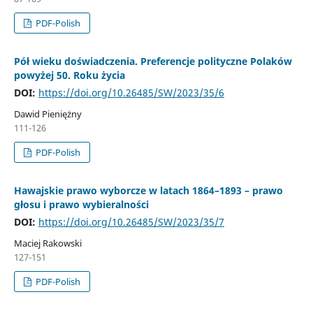
PDF-Polish
Pół wieku doświadczenia. Preferencje polityczne Polaków
powyżej 50. Roku życia
DOI:
https://doi.org/10.26485/SW/2023/35/6
Dawid Pieniężny
111-126
PDF-Polish
Hawajskie prawo wyborcze w latach 1864–1893 – prawo
głosu i prawo wybieralności
DOI:
https://doi.org/10.26485/SW/2023/35/7
Maciej Rakowski
127-151
PDF-Polish