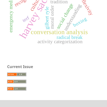
harvey sacks
emergency medicine
culture
reflexivity
tradition
social change
understanding
moral order
gilbert ryle
terf
boxing
conversation analysis
radical break
activity categorization
Current Issue