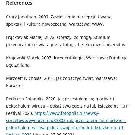
References
Crary Jonathan. 2009. Zawieszenie percepcji. Uwaga,
spektakl i kultura nowoczesna. Warszawa: WUW.
Frąckowiak Maciej. 2022. Obrazy, co mogą. Studium
przeobrażania świata przez fotografię. Kraków: Universitas.
Krajewski Marek. 2007. Incydentologia. Warszawa: Fundacja
Bęc Zmiana.
Mirzoeff Nicholas. 2016. Jak zobaczyć świat. Warszawa:
Karakter.
Redakcja Fotopolis. 2020. Jak przestałem się martwić i
pokochałem wirusa – pokaż swojego zina lub książkę na TIFF
Festival 2020.
https://www.fotopolis.pl/newsy-
sprzetowe/wydarzenia/33803-jak-przestalem-sie-martwic-i-
pokochalem-wirusa-pokaz-swojego-zinalub-ksiazke-na-tiff-
festival-2020
[dostęp: 27.06.2023].