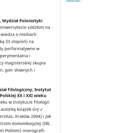
 Wydział Polonistyki
Uniwersytecie Łódzkim na
i wiedza o mediach
ką (II stopień) na
kty performatywne w
ksperymentalna i
y magisterskiej skupia
n. gier słownych i
ał Filologiczny, Instytut
 Polskiej XX i XXI wieku
eku w Instytucie Filologii
t autorką książek
Gry z
ersitas, Kraków 2004) i
Jak
strzeni komunikacyjnej
(IBL
em Politem) monografii