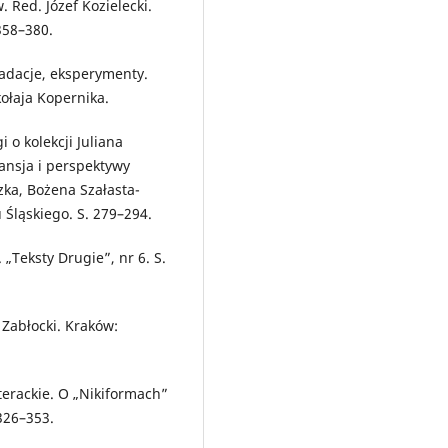
Red. Józef Kozielecki.
358–380.
radacje, eksperymenty.
łaja Kopernika.
 o kolekcji Juliana
ansja i perspektywy
ka, Bożena Szałasta-
Śląskiego. S. 279–294.
„Teksty Drugie”, nr 6. S.
 Zabłocki. Kraków:
iterackie. O „Nikiformach”
326–353.