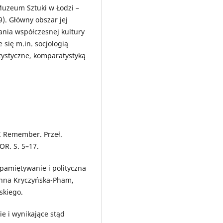
uzeum Sztuki w Łodzi –
). Główny obszar jej
ia współczesnej kultury
e się m.in. socjologią
tystyczne, komparatystyką
 I Remember. Przeł.
OR. S. 5–17.
pamiętywanie i polityczna
 Anna Kryczyńska-Pham,
skiego.
e i wynikające stąd