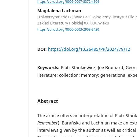
https://orcid.org/0009-0007-8372-4504
Magdalena Lachman
Uniwersytet Łódzki, Wydział Filologiczny, Instytut Filolo
Zakład Literatury Polskiej XX i XXI wieku
https://orcid.org/0000-0003-2908-3420
DOI:
https://doi.org/10.26485/PP/2024/79/12
Keywords:
Piotr Stankiewicz; Joe Brainard; Geo
literature; collection; memory; generational exp
Abstract
The article offers an interpretation of Piotr Stan
Remember
). Barańska and Lachman make an exte
interviews given by the author as well as critica