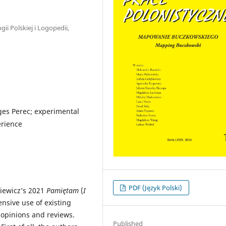
gii Polskiej i Logopedii,
rges Perec; experimental
erience
PDF (Język Polski)
kiewicz’s 2021
Pamiętam
(
I
nsive use of existing
l opinions and reviews.
Published