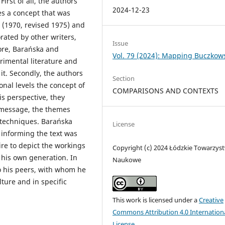
irst of all, the authors
2024-12-23
es a concept that was
(1970, revised 1975) and
rated by other writers,
Issue
more, Barańska and
Vol. 79 (2024): Mapping Buczkow
rimental literature and
it. Secondly, the authors
Section
nal levels the concept of
COMPARISONS AND CONTEXTS
is perspective, they
s message, the themes
 techniques. Barańska
License
informing the text was
ire to depict the workings
Copyright (c) 2024 Łódzkie Towarzys
 his own generation. In
Naukowe
to his peers, with whom he
lture and in specific
This work is licensed under a
Creative
Commons Attribution 4.0 Internation
License
.