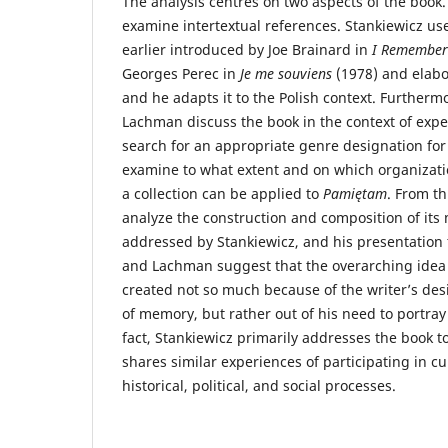
The analysis centres on two aspects of the book. F
examine intertextual references. Stankiewicz us
earlier introduced by Joe Brainard in
I Remember
Georges Perec in
Je me souviens
(1978) and elabo
and he adapts it to the Polish context. Further
Lachman discuss the book in the context of expe
search for an appropriate genre designation for 
examine to what extent and on which organizatio
a collection can be applied to
Pamiętam
. From th
analyze the construction and composition of it
addressed by Stankiewicz, and his presentation
and Lachman suggest that the overarching idea 
created not so much because of the writer’s des
of memory, but rather out of his need to portray
fact, Stankiewicz primarily addresses the book 
shares similar experiences of participating in cu
historical, political, and social processes.