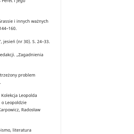
 Perec i jego
rassie i innych ważnych
144–160.
, jesień (nr 30). S. 24–33.
edakcji. „Zagadnienia
ostrzeżony problem
.
 Kolekcja Leopolda
” o Leopoldzie
Karpowicz, Radosław
ismo, literatura