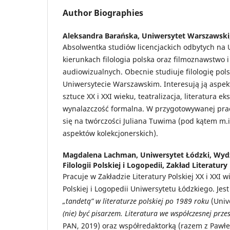
Author Biographies
Aleksandra Barańska,
Uniwersytet Warszawski,
Absolwentka studiów licencjackich odbytych na 
kierunkach filologia polska oraz filmoznawstwo 
audiowizualnych. Obecnie studiuje filologię pols
Uniwersytecie Warszawskim. Interesują ją aspe
sztuce XX i XXI wieku, teatralizacja, literatura e
wynalazczość formalna. W przygotowywanej prac
się na twórczości Juliana Tuwima (pod kątem m.i
aspektów kolekcjonerskich).
Magdalena Lachman,
Uniwersytet Łódzki, Wydzi
Filologii Polskiej i Logopedii, Zakład Literatury
Pracuje w Zakładzie Literatury Polskiej XX i XXI wi
Polskiej i Logopedii Uniwersytetu Łódzkiego. Jes
„tandetą” w literaturze polskiej po 1989 roku
(Univ
(nie) być pisarzem. Literatura we współczesnej prze
PAN, 2019) oraz współredaktorką (razem z Pawł