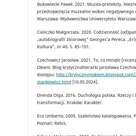
Bukowiecki Paweł. 2021. Muzea-preteksty. Niezr
przedsięwzięcia muzealne wobec negatywnego 
Warszawa: Wydawnictwa Uniwersytetu Warszaw
Cieliczko Małgorzata. 2020. Codzienność (od)pam
„autobiografii zbiorowej” Georges’a Pereca. „Er(r
Kultura”, nr 40. S. 85–101.
Czechowicz Jarosław. 2021. To, co minęło [recen
Okiem. Blog krytycznoliteracki Jarosława Czechow
dostępu:
http://krytycznymokiem.blogspot.com/
stankiewicz.html
[10.05.2024].
Drenda Olga. 2016. Duchologia polska. Rzeczy i 
transformacji. Kraków: Karakter.
Eco Umberto. 2009. Szaleństwo katalogowania. P
Poznań: Rebis.