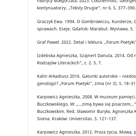
Fabrycy Małgorzata. 2023. Codzienność. Georges
kontynuatorzy. „Teksty Drugie”, nr 6. S. 377–390.
Graczyk Ewa. 1994. O Gombrowiczu, Kunderze, G
sprawach. Eseje. Gdańsk: Marabut. Wystawa. S. 
Graf Paweł. 2022. Detal i lektura. „Forum Poetyki”
Izdebska Agnieszka, Szajnert Danuta. 2014. Od r
Rodzajów Literackich”, z. 2. S. 7.
Kalin Arkadiusz 2016. Gatunki autorskie – nied
genologii? „Forum Poetyki”, zima (nr 3). S. 18–31
Karpowicz Agnieszka. 2008. W muzeum pamięci.
Buczkowskiego. W: „...zimą bywa się pisarzem...
Buczkowskim. Red. Sławomir Buryła, Agnieszka 
Sioma. Kraków: Universitas. S. 121–137.
Karpowicz Agnieszka. 2012. Proza życia. Mowa, p