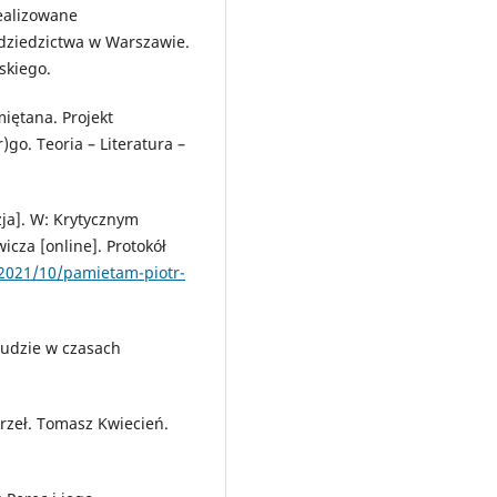
ealizowane
dziedzictwa w Warszawie.
skiego.
iętana. Projekt
)go. Teoria – Literatura –
zja]. W: Krytycznym
icza [online]. Protokół
2021/10/pamietam-piotr-
ludzie w czasach
rzeł. Tomasz Kwiecień.