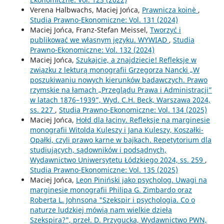
Verena Halbwachs, Maciej Jońca,
Prawnicza koinè
,
Studia Prawno-Ekonomiczne: Vol. 131 (2024)
Maciej Jońca, Franz-Stefan Meissel,
Tworzyć i
publikować we własnym języku. WYWIAD
,
Studia
Prawno-Ekonomiczne: Vol. 132 (2024)
Maciej Jońca,
Szukajcie, a znajdziecie! Refleksje w
związku z lekturą monografii Grzegorza Nancki „W
poszukiwaniu nowych kierunków badawczych. Prawo
rzymskie na łamach „Przeglądu Prawa i Administracji”
w latach 1876–1939”, Wyd. C.H. Beck, Warszawa 2024,
ss. 227
,
Studia Prawno-Ekonomiczne: Vol. 134 (2025)
Maciej Jońca,
Hołd dla łaciny. Refleksje na marginesie
monografii Witolda Kuleszy i Jana Kuleszy, Koszałki-
Opałki, czyli prawo karne w bajkach. Repetytorium dla
studiujących, sądowników i podsądnych,
Wydawnictwo Uniwersytetu Łódzkiego 2024, ss. 259
,
Studia Prawno-Ekonomiczne: Vol. 135 (2025)
Maciej Jońca,
Leon Piniński jako psycholog. Uwagi na
marginesie monografii Philipa G. Zimbardo oraz
Roberta L. Johnsona "Szekspir i psychologia. Co o
naturze ludzkiej mówią nam wielkie dzieła
Szekspira?", przeł. D. Przygucka, Wydawnictwo PWN,