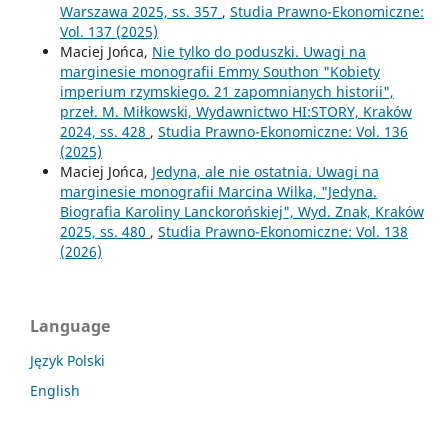
Warszawa 2025, ss. 357
,
Studia Prawno-Ekonomiczne:
Vol. 137 (2025)
Maciej Jońca,
Nie tylko do poduszki. Uwagi na
marginesie monografii Emmy Southon "Kobiety
imperium rzymskiego. 21 zapomnianych historii",
przeł. M. Miłkowski, Wydawnictwo HI:STORY, Kraków
2024, ss. 428
,
Studia Prawno-Ekonomiczne: Vol. 136
(2025)
Maciej Jońca,
Jedyna, ale nie ostatnia. Uwagi na
marginesie monografii Marcina Wilka, "Jedyna.
Biografia Karoliny Lanckorońskiej", Wyd. Znak, Kraków
2025, ss. 480
,
Studia Prawno-Ekonomiczne: Vol. 138
(2026)
Language
Język Polski
English