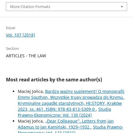
More Citation Formats
Issue
Vol. 107 (2018)
Section
ARTICLES - THE LAW
Most read articles by the same author(s)
Maciej Jońca,
Bardzo ważny suplement! O monografii
Emmy Southon, Wszystkie trupy prowadzą do Rzymu.
Kryminalne zagadki starożytnych, HI:STORY, Kraków
2023, ss. 461. ISBN: 978-83-813-5309-0
,
Studia
Prawno-Ekonomiczne: Vol. 130 (2024)
Maciej Jońca,
„Dear Colleague”. Letters from Jan
Adamus to Jan Kamiński, 1929–1932
,
Studia Prawno-
Ekonomiczne: Vol. 123 (2022)