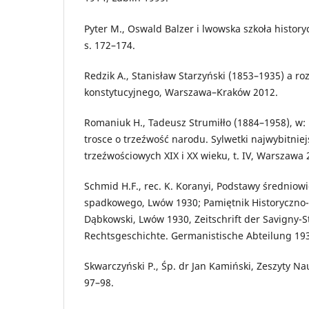
Pyter M., Oswald Balzer i lwowska szkoła histor
s. 172–174.
Redzik A., Stanisław Starzyński (1853–1935) a ro
konstytucyjnego, Warszawa–Kraków 2012.
Romaniuk H., Tadeusz Strumiłło (1884–1958), w:
trosce o trzeźwość narodu. Sylwetki najwybitniej
trzeźwościowych XIX i XX wieku, t. IV, Warszawa 
Schmid H.F., rec. K. Koranyi, Podstawy średnio
spadkowego, Lwów 1930; Pamiętnik Historyczno-Pr
Dąbkowski, Lwów 1930, Zeitschrift der Savigny-S
Rechtsgeschichte. Germanistische Abteilung 193
Skwarczyński P., Śp. dr Jan Kamiński, Zeszyty N
97–98.