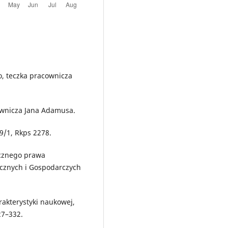
o, teczka pracownicza
ownicza Jana Adamusa.
9/1, Rkps 2278.
ecznego prawa
cznych i Gospodarczych
rakterystyki naukowej,
27–332.