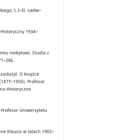
iego, t. I–II, Lwów–
d Historyczny 1934–
mu niebytowi, Studia z
71–286.
zasłużył. O książce
1877–1950). Profesor
no-Historyczne
 Profesor Uniwersytetu
jne Eleusis w latach 1902–