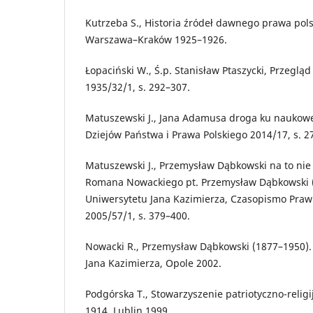
Kutrzeba S., Historia źródeł dawnego prawa polsk
Warszawa–Kraków 1925–1926.
Łopaciński W., Ś.p. Stanisław Ptaszycki, Przeglą
1935/32/1, s. 292–307.
Matuszewski J., Jana Adamusa droga ku naukowe
Dziejów Państwa i Prawa Polskiego 2014/17, s. 2
Matuszewski J., Przemysław Dąbkowski na to nie 
Romana Nowackiego pt. Przemysław Dąbkowski (
Uniwersytetu Jana Kazimierza, Czasopismo Praw
2005/57/1, s. 379–400.
Nowacki R., Przemysław Dąbkowski (1877–1950).
Jana Kazimierza, Opole 2002.
Podgórska T., Stowarzyszenie patriotyczno-religi
1914, Lublin 1999.