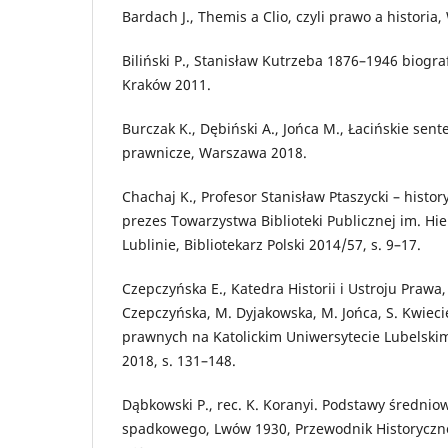
Bardach J., Themis a Clio, czyli prawo a historia
Biliński P., Stanisław Kutrzeba 1876–1946 biogra
Kraków 2011.
Burczak K., Dębiński A., Jońca M., Łacińskie sen
prawnicze, Warszawa 2018.
Chachaj K., Profesor Stanisław Ptaszycki – historyk
prezes Towarzystwa Biblioteki Publicznej im. H
Lublinie, Bibliotekarz Polski 2014/57, s. 9–17.
Czepczyńska E., Katedra Historii i Ustroju Prawa,
Czepczyńska, M. Dyjakowska, M. Jońca, S. Kwiecie
prawnych na Katolickim Uniwersytecie Lubelskim 
2018, s. 131–148.
Dąbkowski P., rec. K. Koranyi. Podstawy średni
spadkowego, Lwów 1930, Przewodnik Historyczno