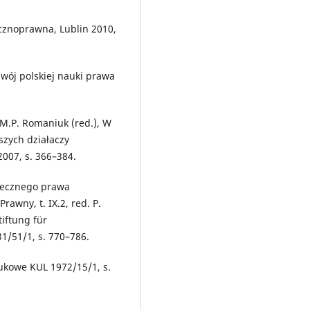
ycznoprawna, Lublin 2010,
zwój polskiej nauki prawa
 M.P. Romaniuk (red.), W
szych działaczy
2007, s. 366–384.
wiecznego prawa
awny, t. IX.2, red. P.
tiftung für
1/51/1, s. 770–786.
aukowe KUL 1972/15/1, s.