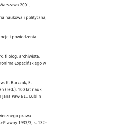
, Warszawa 2001.
fia naukowa i polityczna,
tencje i powiedzenia
, filolog, archiwista,
ieronima Łopacińskiego w
 w: K. Burczak, E.
ń (red.), 100 lat nauk
Jana Pawła II, Lublin
owiecznego prawa
-Prawny 1933/3, s. 132–