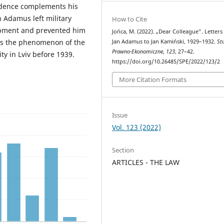
ndence complements his
n Adamus left military
How to Cite
lopment and prevented him
Jońca, M. (2022). „Dear Colleague”. Letters
ss the phenomenon of the
Jan Adamus to Jan Kamiński, 1929–1932.
St
Prawno-Ekonomiczne
,
123
, 27–42.
ty in Lviv before 1939.
https://doi.org/10.26485/SPE/2022/123/2
More Citation Formats
Issue
Vol. 123 (2022)
Section
ARTICLES - THE LAW