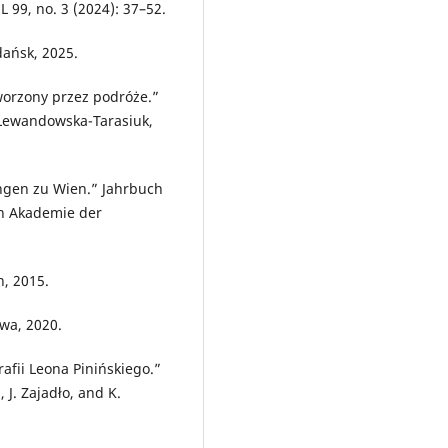
 99, no. 3 (2024): 37–52.
dańsk, 2025.
tworzony przez podróże.”
. Lewandowska-Tarasiuk,
ungen zu Wien.” Jahrbuch
en Akademie der
n, 2015.
awa, 2020.
rafii Leona Pinińskiego.”
 J. Zajadło, and K.