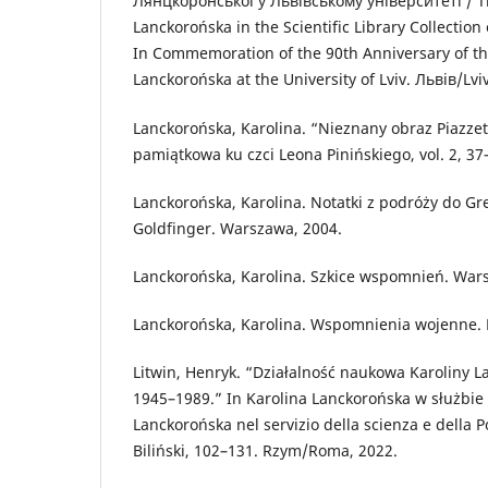
Лянцкоронської у Львівському університеті / Th
Lanckorońska in the Scientific Library Collection o
In Commemoration of the 90th Anniversary of the
Lanckorońska at the University of Lviv. Львів/Lvi
Lanckorońska, Karolina. “Nieznany obraz Piazze
pamiątkowa ku czci Leona Pinińskiego, vol. 2, 37
Lanckorońska, Karolina. Notatki z podróży do Gre
Goldfinger. Warszawa, 2004.
Lanckorońska, Karolina. Szkice wspomnień. War
Lanckorońska, Karolina. Wspomnienia wojenne. 
Litwin, Henryk. “Działalność naukowa Karoliny L
1945–1989.” In Karolina Lanckorońska w służbie n
Lanckorońska nel servizio della scienza e della 
Biliński, 102–131. Rzym/Roma, 2022.