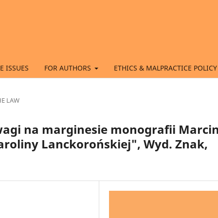
E ISSUES
FOR AUTHORS
ETHICS & MALPRACTICE POLICY
HE LAW
Uwagi na marginesie monografii Marci
Karoliny Lanckorońskiej", Wyd. Znak,