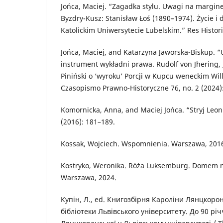
Jońca, Maciej. “Zagadka stylu. Uwagi na margine
Byzdry-Kusz: Stanisław Łoś (1890–1974). Życie i
Katolickim Uniwersytecie Lubelskim.” Res Histor
Jońca, Maciej, and Katarzyna Jaworska-Biskup. “U
instrument wykładni prawa. Rudolf von Jhering, 
Piniński o ‘wyroku’ Porcji w Kupcu weneckim Wi
Czasopismo Prawno-Historyczne 76, no. 2 (2024)
Komornicka, Anna, and Maciej Jońca. “Stryj Leon
(2016): 181–189.
Kossak, Wojciech. Wspomnienia. Warszawa, 201
Kostryko, Weronika. Róża Luksemburg. Domem mo
Warszawa, 2024.
Купін, Л., ed. Книгозбірня Кароліни Лянцкорон
бібліотеки Львівського університету. До 90 річ