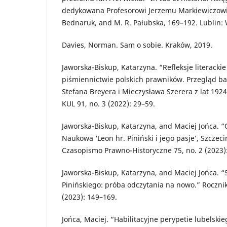
dedykowana Profesorowi Jerzemu Markiewiczowi,
Bednaruk, and M. R. Pałubska, 169–192. Lublin:
Davies, Norman. Sam o sobie. Kraków, 2019.
Jaworska-Biskup, Katarzyna. “Refleksje literack
piśmiennictwie polskich prawników. Przegląd ba
Stefana Breyera i Mieczysława Szerera z lat 192
KUL 91, no. 3 (2022): 29–59.
Jaworska-Biskup, Katarzyna, and Maciej Jońca. 
Naukowa ‘Leon hr. Piniński i jego pasje’, Szczeci
Czasopismo Prawno-Historyczne 75, no. 2 (2023)
Jaworska-Biskup, Katarzyna, and Maciej Jońca. 
Pinińskiego: próba odczytania na nowo.” Roczni
(2023): 149–169.
Jońca, Maciej. “Habilitacyjne perypetie lubelski