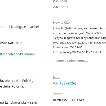
Published
2026-05-13
How to Cite
Romani? Dialogo e “cancel
Jońca, M. (2026). Jedyna, ale nie ostatnia. 
na marginesie monografii Marcina Wilka,
"Jedyna. Biografia Karoliny Lanckorońskiej
esor Karolinie
Wyd. Znak, Kraków 2025, ss. 480.
Studia Pr
Ekonomiczne
,
138
, 75–96.
https://doi.org/10.26485/SPE/2026/138/3
te-profesor-karolinie-
More Citation Formats
Issue
użbie nauki i Polski /
Vol. 138 (2026)
e della Polonia.
Section
REVIEWS - THE LAW
ina Lanckorońska – szkic