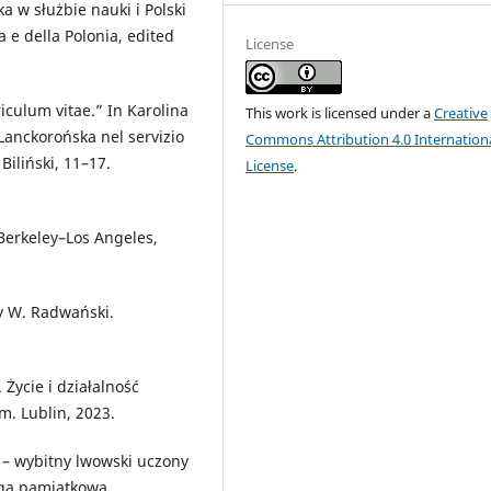
a w służbie nauki i Polski
a e della Polonia, edited
License
iculum vitae.” In Karolina
This work is licensed under a
Creative
 Lanckorońska nel servizio
Commons Attribution 4.0 Internation
Biliński, 11–17.
License
.
Berkeley–Los Angeles,
y W. Radwański.
 Życie i działalność
m. Lublin, 2023.
i – wybitny lwowski uczony
ięga pamiątkowa