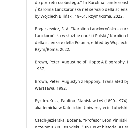
do portretu osobistego.” In Karolina Lanckorońsk
/ Karolina Lanckorońska nel servizio della scienz
by Wojciech Biliński, 18–61. Rzym/Roma, 2022.
Bogaczewicz, S. A. “Karolina Lanckorońska – curr
Lanckorońska w służbie nauki i Polski / Karolina
della scienza e della Polonia, edited by Wojciech 
Rzym/Roma, 2022.
Brown, Peter. Augustine of Hippo: A Biography. 
1967.
Brown, Peter. Augustyn z Hippony. Translated b
Warszawa, 1992.
Byzdra-Kusz, Paulina. Stanisław Łoś (1890–1974).
akademicka w Katolickim Uniwersytecie Lubelski
Czech-Jezierska, Bożena. “Profesor Leon Pinińsk
przełomu XIX i XX wieku.” In Ius et historia. Ks