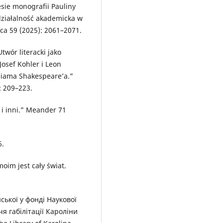
sie monografii Pauliny
 działalność akademicka w
ica 59 (2025): 2061–2071.
twór literacki jako
Josef Kohler i Leon
lliama Shakespeare’a.”
: 209–223.
 i inni.” Meander 71
6.
im jest cały świat.
ської у фонді Наукової
чя габілітації Кароліни