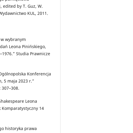
 edited by T. Guz, W.
 Wydawnictwo KUL, 2011.
ie w wybranym
dań Leona Pinińskiego,
4–1976.” Studia Prawnicze
“Ogólnopolska Konferencja
n, 5 maja 2023 r.”
: 307–308.
“Shakespeare Leona
k Komparatystyczny 14
ego historyka prawa