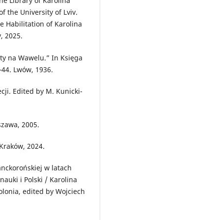
e Library of Karolina
f the University of Lviv.
 Habilitation of Karolina
v, 2025.
tty na Wawelu.” In Księga
–44. Lwów, 1936.
cji. Edited by M. Kunicki-
szawa, 2005.
Kraków, 2024.
anckorońskiej w latach
auki i Polski / Karolina
Polonia, edited by Wojciech