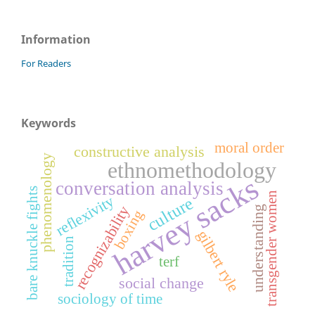
Information
For Readers
Keywords
moral order
constructive analysis
phenomenology
ethnomethodology
harvey sacks
conversation analysis
bare knuckle fights
transgender women
reflexivity
culture
recognizability
understanding
boxing
gilbert ryle
tradition
terf
social change
sociology of time