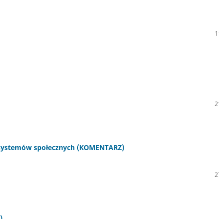
1
2
ja systemów społecznych (KOMENTARZ)
2
)