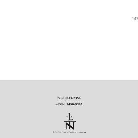
147
ISSN
0033-2356
e-ISSN
2450-9361