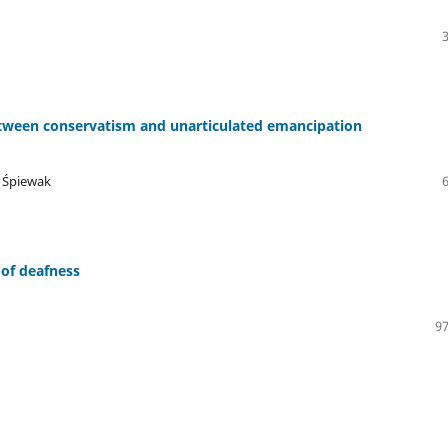
etween conservatism and unarticulated emancipation
a Śpiewak
 of deafness
97