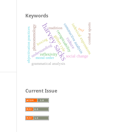
Keywords
harvey sacks
combat sports
constructive analysis
indexical expressions
phenomenology
tradition
terf
objectivation practices
recognizability
gilbert ryle
culture
boxing
understanding
reflexivity
social change
moral order
grammatical analysis
Current Issue