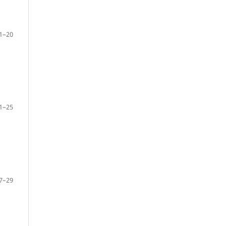
1–20
1–25
7–29