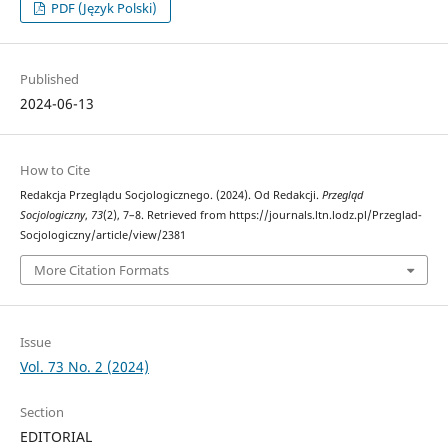
PDF (Język Polski)
Published
2024-06-13
How to Cite
Redakcja Przeglądu Socjologicznego. (2024). Od Redakcji.
Przegląd
Socjologiczny
,
73
(2), 7–8. Retrieved from https://journals.ltn.lodz.pl/Przeglad-
Socjologiczny/article/view/2381
More Citation Formats
Issue
Vol. 73 No. 2 (2024)
Section
EDITORIAL