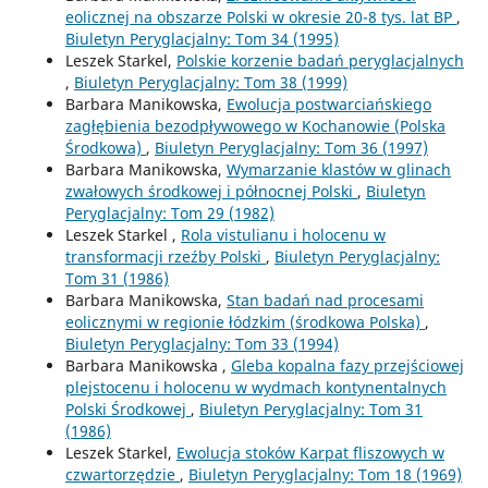
eolicznej na obszarze Polski w okresie 20-8 tys. lat BP
,
Biuletyn Peryglacjalny: Tom 34 (1995)
Leszek Starkel,
Polskie korzenie badań peryglacjalnych
,
Biuletyn Peryglacjalny: Tom 38 (1999)
Barbara Manikowska,
Ewolucja postwarciańskiego
zagłębienia bezodpływowego w Kochanowie (Polska
Środkowa)
,
Biuletyn Peryglacjalny: Tom 36 (1997)
Barbara Manikowska,
Wymarzanie klastów w glinach
zwałowych środkowej i północnej Polski
,
Biuletyn
Peryglacjalny: Tom 29 (1982)
Leszek Starkel ,
Rola vistulianu i holocenu w
transformacji rzeźby Polski
,
Biuletyn Peryglacjalny:
Tom 31 (1986)
Barbara Manikowska,
Stan badań nad procesami
eolicznymi w regionie łódzkim (środkowa Polska)
,
Biuletyn Peryglacjalny: Tom 33 (1994)
Barbara Manikowska ,
Gleba kopalna fazy przejściowej
plejstocenu i holocenu w wydmach kontynentalnych
Polski Środkowej
,
Biuletyn Peryglacjalny: Tom 31
(1986)
Leszek Starkel,
Ewolucja stoków Karpat fliszowych w
czwartorzędzie
,
Biuletyn Peryglacjalny: Tom 18 (1969)