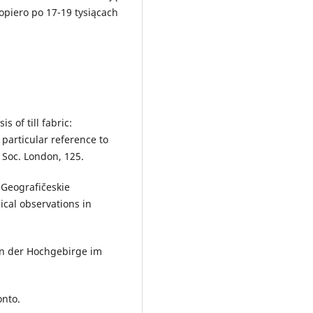
piero po 17-19 tysiącach
is of till fabric:
 particular reference to
l. Soc. London, 125.
- Geografičeskie
cal observations in
en der Hochgebirge im
onto.