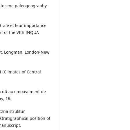
eistocene paleogeography
trale et leur importance
ort of the VIth INQUA
ent. Longman, London-New
i (Climates of Central
oin dû aux mouvement de
y, 16.
iczna struktur
tratigraphical position of
manuscript.