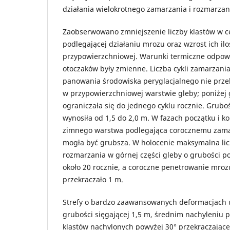
działania wielokrotnego zamarzania i rozmarzan
Zaobserwowano zmniejszenie liczby klastów w cen
podlegającej działaniu mrozu oraz wzrost ich ilo
przypowierzchniowej. Warunki termiczne odpowi
otoczaków były zmienne. Liczba cykli zamarzani
panowania środowiska peryglacjalnego nie przek
w przypowierzchniowej warstwie gleby; poniżej 
ograniczała się do jednego cyklu rocznie. Grubo
wynosiła od 1,5 do 2,0 m. W fazach początku i k
zimnego warstwa podlegająca corocznemu zama
mogła być grubsza. W holocenie maksymalna lic
rozmarzania w górnej części gleby o grubości p
około 20 rocznie, a coroczne penetrowanie mrozu
przekraczało 1 m.
Strefy o bardzo zaawansowanych deformacjach u
grubości sięgającej 1,5 m, średnim nachyleniu p
klastów nachylonych powyżej 30° przekraczając