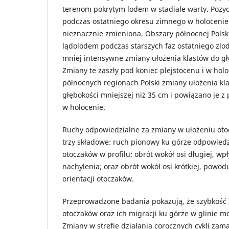
terenom pokrytym lodem w stadiale warty. Pozyc
podczas ostatniego okresu zimnego w holocenie 
nieznacznie zmieniona. Obszary północnej Polski,
lądolodem podczas starszych faz ostatniego zlo
mniej intensywne zmiany ułożenia klastów do gł
Zmiany te zaszły pod koniec plejstocenu i w hol
północnych regionach Polski zmiany ułożenia k
głębokości mniejszej niż 35 cm i powiązano je 
w holocenie.
Ruchy odpowiedzialne za zmiany w ułożeniu ot
trzy składowe: ruch pionowy ku górze odpowiedz
otoczaków w profilu; obrót wokół osi długiej, w
nachylenia; oraz obrót wokół osi krótkiej, powod
orientacji otoczaków.
Przeprowadzone badania pokazują, że szybkość 
otoczaków oraz ich migracji ku górze w glinie m
Zmiany w strefie działania corocznych cykli zam