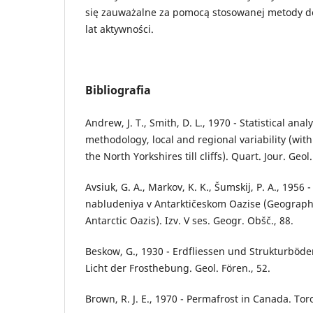
się zauważalne za pomocą stosowanej metody do
lat aktywności.
Bibliografia
Andrew, J. T., Smith, D. L., 1970 - Statistical analys
methodology, local and regional variability (with
the North Yorkshires till cliffs). Quart. Jour. Geo
Avsiuk, G. A., Markov, K. K., Šumskij, P. A., 1956 
nabludeniya v Antarktičeskom Oazise (Geographi
Antarctic Oazis). Izv. V ses. Geogr. Obšč., 88.
Beskow, G., 1930 - Erdfliessen und Strukturböd
Licht der Frosthebung. Geol. Fören., 52.
Brown, R. J. E., 1970 - Permafrost in Canada. Tor