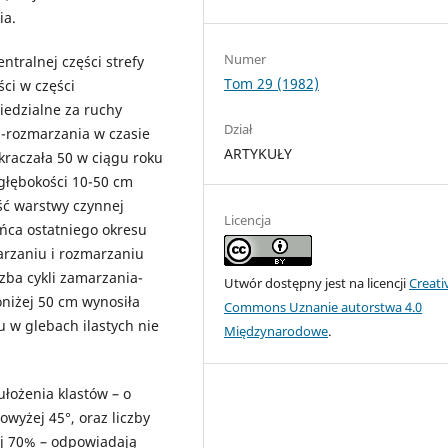
ia.
Numer
tralnej części strefy
Tom 29 (1982)
ści w części
edzialne za ruchy
Dział
a-rozmarzania w czasie
ARTYKUŁY
raczała 50 w ciągu roku
głębokości 10-50 cm
ść warstwy czynnej
Licencja
ońca ostatniego okresu
rzaniu i rozmarzaniu
zba cykli zamarzania-
Utwór dostępny jest na licencji
Creati
oniżej 50 cm wynosiła
Commons Uznanie autorstwa 4.0
 w glebach ilastych nie
Międzynarodowe
.
łożenia klastów – o
owyżej 45°, oraz liczby
ej 70% – odpowiadają