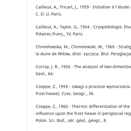
Cailleux, A., Tricart, J., 1959 - Initiation à l'étud
C. D. U. Paris.
Cailleux, A., Taylor, G., 1954 - Cryopédologie. Et
Polaires Franç., IV; Paris.
Chmielewska, M., Chmielewski, W., 1960 - Strati
la dune de Witów, distr. Łęczyca. Biul. Peryglacja
Curray, J. R., 1956 - The analysis of two-dimentio
Geol., 64.
Czeppe, Z., 1959 - Uwagi o procesie wymarzani
frost-heave). Czas. Geogr., 30.
Czeppe, Z., 1960 - Thermic differentiation of the 
influence upon the frost heave in periglacial re
Polon. Sci. Bull., sér. géol., géogr., 8.