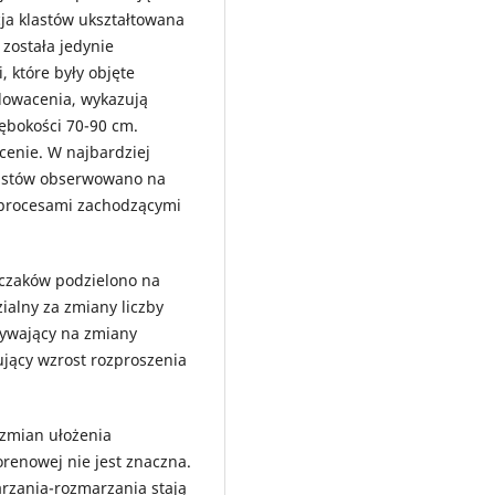
ja klastów ukształtowana
została jedynie
 które były objęte
dowacenia, wykazują
ębokości 70-90 cm.
ocenie. W najbardziej
lastów obserwowano na
z procesami zachodzącymi
oczaków podzielono na
ialny za zmiany liczby
pływający na zmiany
ujący wzrost rozproszenia
zmian ułożenia
orenowej nie jest znaczna.
arzania-rozmarzania stają