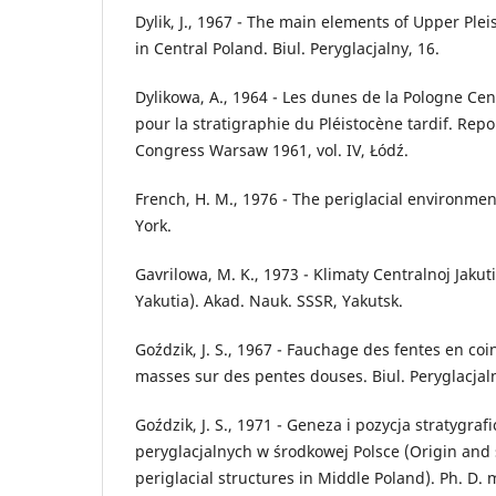
Dylik, J., 1967 - The main elements of Upper Pl
in Central Poland. Biul. Peryglacjalny, 16.
Dylikowa, A., 1964 - Les dunes de la Pologne Cen
pour la stratigraphie du Pléistocène tardif. Rep
Congress Warsaw 1961, vol. IV, Łódź.
French, H. M., 1976 - The periglacial environm
York.
Gavrilowa, M. K., 1973 - Klimaty Centralnoj Jakuti
Yakutia). Akad. Nauk. SSSR, Yakutsk.
Goździk, J. S., 1967 - Fauchage des fentes en c
masses sur des pentes douses. Biul. Peryglacjaln
Goździk, J. S., 1971 - Geneza i pozycja stratygraf
peryglacjalnych w środkowej Polsce (Origin and s
periglacial structures in Middle Poland). Ph. D. 