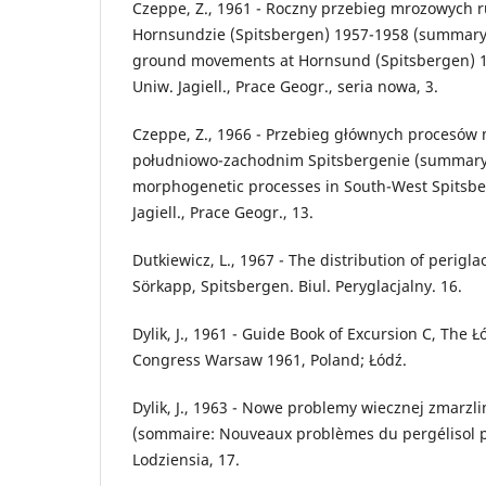
Czeppe, Z., 1961 - Roczny przebieg mrozowych 
Hornsundzie (Spitsbergen) 1957-1958 (summary:
ground movements at Hornsund (Spitsbergen) 1
Uniw. Jagiell., Prace Geogr., seria nowa, 3.
Czeppe, Z., 1966 - Przebieg głównych procesów
południowo-zachodnim Spitsbergenie (summary:
morphogenetic processes in South-West Spitsbe
Jagiell., Prace Geogr., 13.
Dutkiewicz, L., 1967 - The distribution of perig
Sörkapp, Spitsbergen. Biul. Peryglacjalny. 16.
Dylik, J., 1961 - Guide Book of Excursion C, The
Congress Warsaw 1961, Poland; Łódź.
Dylik, J., 1963 - Nowe problemy wiecznej zmarzli
(sommaire: Nouveaux problèmes du pergélisol pl
Lodziensia, 17.