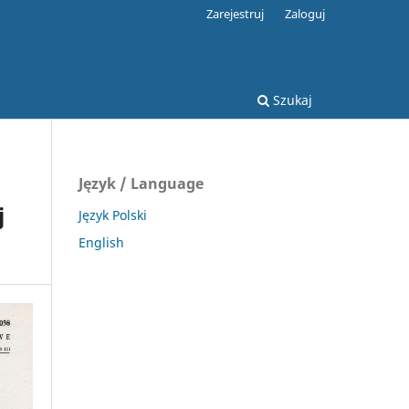
Zarejestruj
Zaloguj
Szukaj
Język / Language
j
Język Polski
English