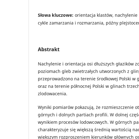
Słowa kluczowe:
orientacja klastów, nachylenie
cykle zamarzania i rozmarzania, późny plejstoce
Abstrakt
Nachylenie i orientacja osi dłuższych głazików 
poziomach gleb zwietrzałych utworzonych z gli
przeprowadzono na terenie środkowej Polski w g
oraz na terenie północnej Polski w glinach trzec
zlodowacenia.
Wyniki pomiarów pokazują, że rozmieszczenie ot
górnych i dolnych partiach profili. W dolnej częśc
wynikiem procesów lodowcowych. W górnych par
charakteryzuje się większą średnią wartością na
większym rozproszeniem kierunków głównych osi