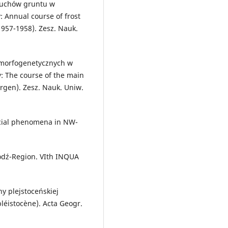
ruchów gruntu w
 Annual course of frost
957-1958). Zesz. Nauk.
 morfogenetycznych w
 The course of the main
rgen). Zesz. Nauk. Uniw.
lacial phenomena in NW-
 Łódź-Region. VIth INQUA
ny plejstoceńskiej
éistocène). Acta Geogr.