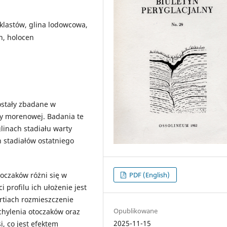
 klastów, glina lodowcowa,
n, holocen
zostały zbadane w
ny morenowej. Badania te
linach stadiału warty
h stadiałów ostatniego
PDF (English)
oczaków różni się w
i profilu ich ułożenie jest
tiach rozmieszczenie
Opublikowane
chylenia otoczaków oraz
2025-11-15
, co jest efektem