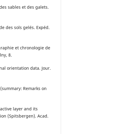
e des sables et des galets.
ude des sols gelés. Expéd.
graphie et chronologie de
lny, 8.
nal orientation data. Jour.
a (summary: Remarks on
active layer and its
gion (Spitsbergen). Acad.