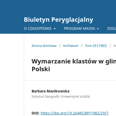
Biuletyn Peryglacjalny
O CZASOPIŚMIE
PROGRAM MKiDN
ZDIG
Strona domowa
/
Archiwum
/
Tom 29 (1982)
/
A
Wymarzanie klastów w glin
Polski
Barbara Manikowska
Instytut Geografii, Uniwersytet Łódzki
DOI:
https://doi.org/10.26485/BP/1982/29/7