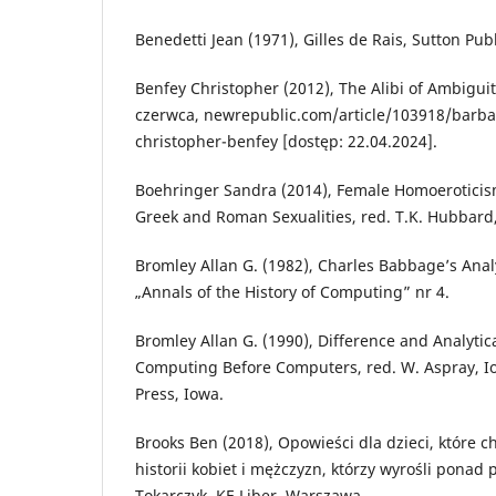
Benedetti Jean (1971), Gilles de Rais, Sutton Pub
Benfey Christopher (2012), The Alibi of Ambigui
czerwca, newrepublic.com/article/103918/barbar
christopher-benfey [dostęp: 22.04.2024].
Boehringer Sandra (2014), Female Homoeroticis
Greek and Roman Sexualities, red. T.K. Hubbard,
Bromley Allan G. (1982), Charles Babbage’s Analy
„Annals of the History of Computing” nr 4.
Bromley Allan G. (1990), Difference and Analytic
Computing Before Computers, red. W. Aspray, Io
Press, Iowa.
Brooks Ben (2018), Opowieści dla dzieci, które c
historii kobiet i mężczyzn, którzy wyrośli ponad p
Tokarczyk, KE Liber, Warszawa.