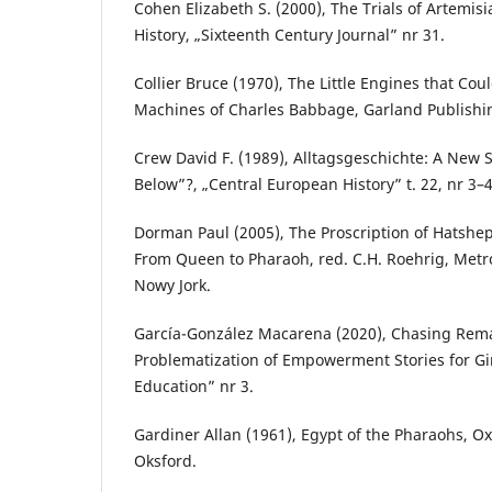
Cohen Elizabeth S. (2000), The Trials of Artemisi
History, „Sixteenth Century Journal” nr 31.
Collier Bruce (1970), The Little Engines that Cou
Machines of Charles Babbage, Garland Publishi
Crew David F. (1989), Alltagsgeschichte: A New S
Below”?, „Central European History” t. 22, nr 3–4
Dorman Paul (2005), The Proscription of Hatshep
From Queen to Pharaoh, red. C.H. Roehrig, Metr
Nowy Jork.
García-González Macarena (2020), Chasing Rema
Problematization of Empowerment Stories for Girl
Education” nr 3.
Gardiner Allan (1961), Egypt of the Pharaohs, Ox
Oksford.