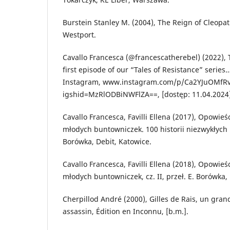
Burstein Stanley M. (2004), The Reign of Cleopa
Westport.
Cavallo Francesca (@francescatherebel) (2022), 
first episode of our “Tales of Resistance” series
Instagram, www.instagram.com/p/Ca2YJuOMfRv
igshid=MzRlODBiNWFlZA==, [dostęp: 11.04.2024]
Cavallo Francesca, Favilli Ellena (2017), Opowie
młodych buntowniczek. 100 historii niezwykłych ko
Borówka, Debit, Katowice.
Cavallo Francesca, Favilli Ellena (2018), Opowie
młodych buntowniczek, cz. II, przeł. E. Borówka,
Cherpillod André (2000), Gilles de Rais, un gran
assassin, Édition en Inconnu, [b.m.].