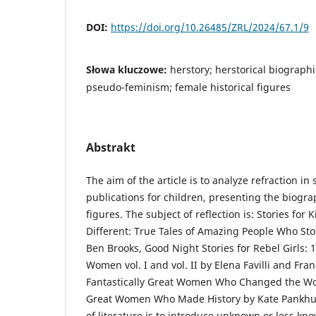
DOI:
https://doi.org/10.26485/ZRL/2024/67.1/9
Słowa kluczowe:
herstory; herstorical biographi
pseudo-feminism; female historical figures
Abstrakt
The aim of the article is to analyze refraction in
publications for children, presenting the biogr
figures. The subject of reflection is: Stories for
Different: True Tales of Amazing People Who St
Ben Brooks, Good Night Stories for Rebel Girls: 1
Women vol. I and vol. II by Elena Favilli and Fra
Fantastically Great Women Who Changed the Wor
Great Women Who Made History by Kate Pankhurs
of literature is to introduce unknown or less kno