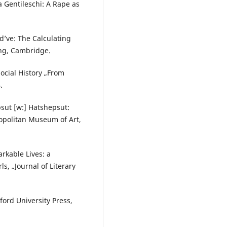
a Gentileschi: A Rape as
ld’ve: The Calculating
ng, Cambridge.
ocial History „From
.
sut [w:] Hatshepsut:
opolitan Museum of Art,
rkable Lives: a
s, „Journal of Literary
ford University Press,