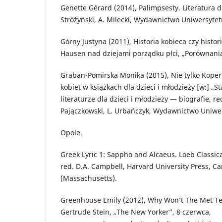
Genette Gérard (2014), Palimpsesty. Literatura d
Stróżyński, A. Milecki, Wydawnictwo Uniwersyte
Górny Justyna (2011), Historia kobieca czy histor
Hausen nad dziejami porządku płci, „Porównania
Graban-Pomirska Monika (2015), Nie tylko Koper
kobiet w książkach dla dzieci i młodzieży [w:] „S
literaturze dla dzieci i młodzieży — biografie, re
Pajączkowski, L. Urbańczyk, Wydawnictwo Uniwe
Opole.
Greek Lyric 1: Sappho and Alcaeus. Loeb Classica
red. D.A. Campbell, Harvard University Press, 
(Massachusetts).
Greenhouse Emily (2012), Why Won’t The Met Te
Gertrude Stein, „The New Yorker”, 8 czerwca,