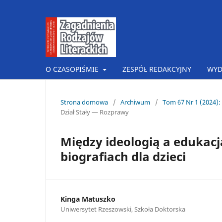
O CZASOPIŚMIE
ZESPÓŁ REDAKCYJNY
WYD
Strona domowa
/
Archiwum
/
Tom 67 Nr 1 (2024): 
Dział Stały — Rozprawy
Między ideologią a edukacj
biografiach dla dzieci
Kinga Matuszko
Uniwersytet Rzeszowski, Szkoła Doktorska