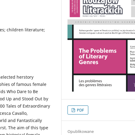
es; children literature;
 selected herstory
aphies of famous female
 Kids Who Dare to Be
ood Up and Stood Out by
00 Tales of Extraordinary
PDF
ncesca Cavallo,
ld and Fantastically
t. The aim of this type
Opublikowane
wn historical female