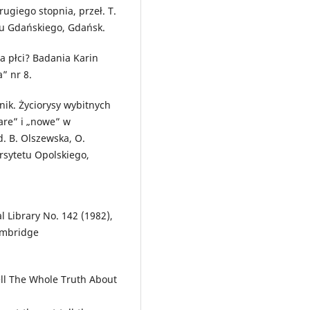
rugiego stopnia, przeł. T.
tu Gdańskiego, Gdańsk.
ia płci? Badania Karin
” nr 8.
nik. Życiorysy wybitnych
tare” i „nowe” w
d. B. Olszewska, O.
rsytetu Opolskiego,
l Library No. 142 (1982),
Cambridge
ll The Whole Truth About