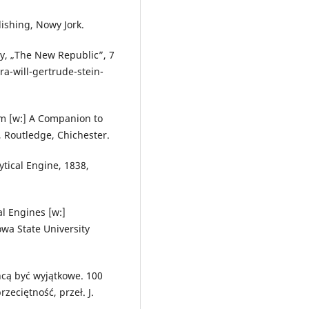
lishing, Nowy Jork.
ty, „The New Republic”, 7
a-will-gertrude-stein-
m [w:] A Companion to
 Routledge, Chichester.
tical Engine, 1838,
al Engines [w:]
wa State University
hcą być wyjątkowe. 100
rzeciętność, przeł. J.