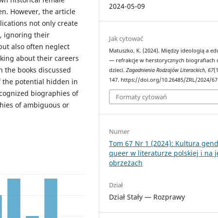
2024-05-09
en. However, the article
lications not only create
, ignoring their
Jak cytować
but also often neglect
Matuszko, K. (2024). Między ideologią a ed
alking about their careers
— refrakcje w herstorycznych biografiach 
in the books discussed
dzieci.
Zagadnienia Rodzajów Literackich
,
67
(
147. https://doi.org/10.26485/ZRL/2024/67
f the potential hidden in
ecognized biographies of
Formaty cytowań
phies of ambiguous or
Numer
Tom 67 Nr 1 (2024): Kultura gend
queer w literaturze polskiej i na j
obrzeżach
Dział
Dział Stały — Rozprawy