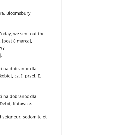
tra, Bloomsbury,
Today, we sent out the
… [post 8 marca],
/?
.
ści na dobranoc dla
biet, cz. I, przeł. E.
ści na dobranoc dla
 Debit, Katowice.
d seigneur, sodomite et