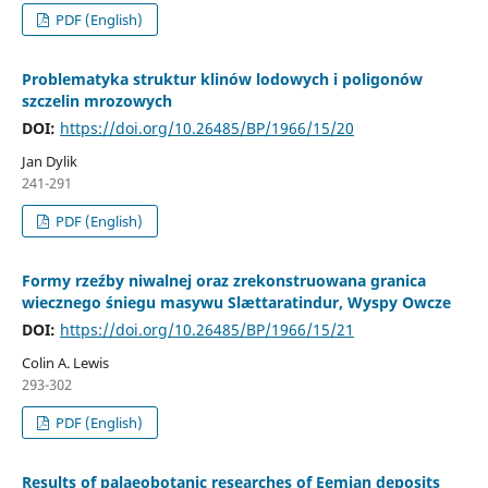
PDF (English)
Problematyka struktur klinów lodowych i poligonów
szczelin mrozowych
DOI:
https://doi.org/10.26485/BP/1966/15/20
Jan Dylik
241-291
PDF (English)
Formy rzeźby niwalnej oraz zrekonstruowana granica
wiecznego śniegu masywu Slættaratindur, Wyspy Owcze
DOI:
https://doi.org/10.26485/BP/1966/15/21
Colin A. Lewis
293-302
PDF (English)
Results of palaeobotanic researches of Eemian deposits