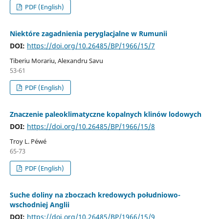
PDF (English)
Niektóre zagadnienia peryglacjalne w Rumunii
DOI:
https://doi.org/10.26485/BP/1966/15/7
Tiberiu Morariu, Alexandru Savu
53-61
PDF (English)
Znaczenie paleoklimatyczne kopalnych klinów lodowych
DOI:
https://doi.org/10.26485/BP/1966/15/8
Troy L. Péwé
65-73
PDF (English)
Suche doliny na zboczach kredowych południowo-
wschodniej Anglii
DOI:
https://doi.org/10.26485/BP/1966/15/9