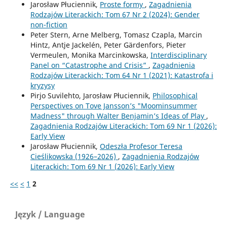
Jarosław Płuciennik,
Proste formy
,
Zagadnienia
Rodzajów Literackich: Tom 67 Nr 2 (2024): Gender
non-fiction
Peter Stern, Arne Melberg, Tomasz Czapla, Marcin
Hintz, Antje Jackelén, Peter Gärdenfors, Pieter
Vermeulen, Monika Marcinkowska,
Interdisciplinary
Panel on “Catastrophe and Crisis”
,
Zagadnienia
Rodzajów Literackich: Tom 64 Nr 1 (2021): Katastrofa i
kryzysy
Pirjo Suvilehto, Jarosław Płuciennik,
Philosophical
Perspectives on Tove Jansson’s "Moominsummer
Madness" through Walter Benjamin’s Ideas of Play
,
Zagadnienia Rodzajów Literackich: Tom 69 Nr 1 (2026):
Early View
Jarosław Płuciennik,
Odeszła Profesor Teresa
Cieślikowska (1926–2026)
,
Zagadnienia Rodzajów
Literackich: Tom 69 Nr 1 (2026): Early View
<<
<
1
2
Język / Language