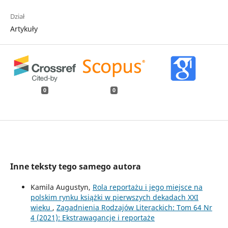
Dział
Artykuły
0
0
Inne teksty tego samego autora
Kamila Augustyn,
Rola reportażu i jego miejsce na
polskim rynku książki w pierwszych dekadach XXI
wieku
,
Zagadnienia Rodzajów Literackich: Tom 64 Nr
4 (2021): Ekstrawagancje i reportaże