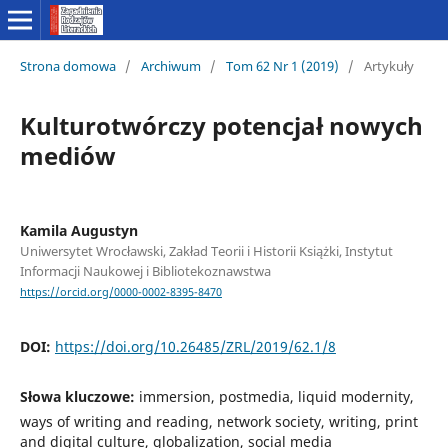
Strona domowa
/
Archiwum
/
Tom 62 Nr 1 (2019)
/
Artykuły
Kulturotwórczy potencjał nowych
mediów
Kamila Augustyn
Uniwersytet Wrocławski, Zakład Teorii i Historii Książki, Instytut
Informacji Naukowej i Bibliotekoznawstwa
https://orcid.org/0000-0002-8395-8470
DOI:
https://doi.org/10.26485/ZRL/2019/62.1/8
Słowa kluczowe:
immersion, postmedia, liquid modernity,
ways of writing and reading, network society, writing, print
and digital culture, globalization, social media