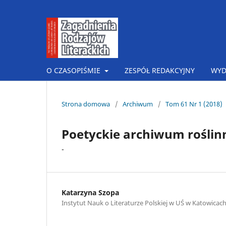
O CZASOPIŚMIE
ZESPÓŁ REDAKCYJNY
WYD
Strona domowa
/
Archiwum
/
Tom 61 Nr 1 (2018)
Poetyckie archiwum roślinn
-
Katarzyna Szopa
Instytut Nauk o Literaturze Polskiej w UŚ w Katowicac