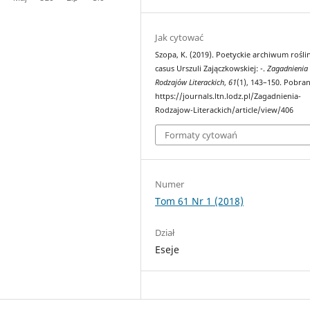
Jak cytować
Szopa, K. (2019). Poetyckie archiwum rośli
casus Urszuli Zajączkowskiej: -.
Zagadnienia
Rodzajów Literackich
,
61
(1), 143–150. Pobra
https://journals.ltn.lodz.pl/Zagadnienia-
Rodzajow-Literackich/article/view/406
Formaty cytowań
Numer
Tom 61 Nr 1 (2018)
Dział
Eseje