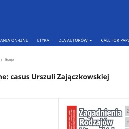
ANIA ON-LINE
ETYKA
DLA AUTORÓW
CALL FOR PAP
/
Eseje
e: casus Urszuli Zajączkowskiej
h