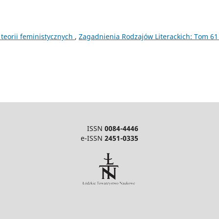
eorii feministycznych
,
Zagadnienia Rodzajów Literackich: Tom 61
ISSN
0084-4446
e-ISSN
2451-0335