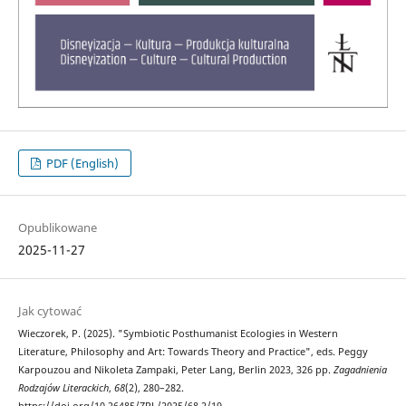
PDF (English)
Opublikowane
2025-11-27
Jak cytować
Wieczorek, P. (2025). "Symbiotic Posthumanist Ecologies in Western
Literature, Philosophy and Art: Towards Theory and Practice", eds. Peggy
Karpouzou and Nikoleta Zampaki, Peter Lang, Berlin 2023, 326 pp.
Zagadnienia
Rodzajów Literackich
,
68
(2), 280–282.
https://doi.org/10.26485/ZRL/2025/68.2/19