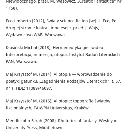
Niewidocznego, przeł. M. Wąsowicz, „Creatio Fantastica” nr
1 (58).
Eco Umberto (2012), Światy science fiction [w:] U. Eco, Po
drugiej stronie lustra i inne eseje, przeł. J. Wajs,
Wydawnictwo WAB, Warszawa.
Kłosiński Michał (2018), Hermeneutyka gier wideo
Interpretacja, immersja, utopia, Instytut Badań Literackich
PAN, Warszawa.
Maj Krzysztof M. (2014), Allotopia — wprowadzenie do
poetyki gatunku, „Zagadnienia Rodzajów Literackich”, t. 57,
nr 1, HDL: 11089/46097.
Maj Krzysztof M. (2015), Allotopie: topografia światów
fikcjonalnych, TAiWPN Universitas, Kraków.
Mendlesohn Farah (2008), Rhetorics of fantasy, Wesleyan
University Press, Middletown.