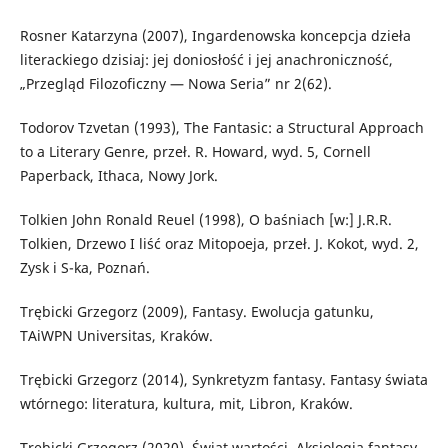
Rosner Katarzyna (2007), Ingardenowska koncepcja dzieła
literackiego dzisiaj: jej doniosłość i jej anachroniczność,
„Przegląd Filozoficzny — Nowa Seria” nr 2(62).
Todorov Tzvetan (1993), The Fantasic: a Structural Approach
to a Literary Genre, przeł. R. Howard, wyd. 5, Cornell
Paperback, Ithaca, Nowy Jork.
Tolkien John Ronald Reuel (1998), O baśniach [w:] J.R.R.
Tolkien, Drzewo I liść oraz Mitopoeja, przeł. J. Kokot, wyd. 2,
Zysk i S-ka, Poznań.
Trębicki Grzegorz (2009), Fantasy. Ewolucja gatunku,
TAiWPN Universitas, Kraków.
Trębicki Grzegorz (2014), Synkretyzm fantasy. Fantasy świata
wtórnego: literatura, kultura, mit, Libron, Kraków.
Trębicki Grzegorz (2020), Świat wartości. Aksjologia fantasy