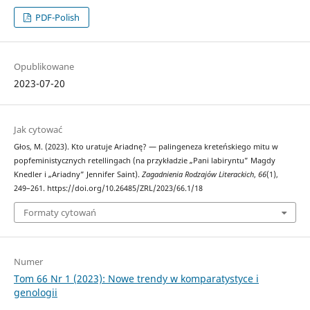
PDF-Polish
Opublikowane
2023-07-20
Jak cytować
Głos, M. (2023). Kto uratuje Ariadnę? — palingeneza kreteńskiego mitu w
popfeministycznych retellingach (na przykładzie „Pani labiryntu” Magdy
Knedler i „Ariadny” Jennifer Saint).
Zagadnienia Rodzajów Literackich
,
66
(1),
249–261. https://doi.org/10.26485/ZRL/2023/66.1/18
Formaty cytowań
Numer
Tom 66 Nr 1 (2023): Nowe trendy w komparatystyce i
genologii