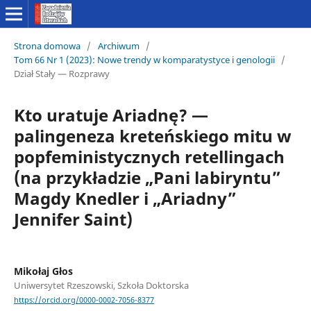
Strona domowa
/
Archiwum
/
Tom 66 Nr 1 (2023): Nowe trendy w komparatystyce i genologii
/
Dział Stały — Rozprawy
Kto uratuje Ariadnę? —
palingeneza kreteńskiego mitu w
popfeministycznych retellingach
(na przykładzie „Pani labiryntu”
Magdy Knedler i „Ariadny”
Jennifer Saint)
Mikołaj Głos
Uniwersytet Rzeszowski, Szkoła Doktorska
https://orcid.org/0000-0002-7056-8377