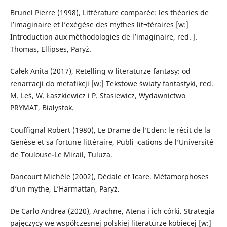
Brunel Pierre (1998), Littérature comparée: les théories de
l’imaginaire et l’exégèse des mythes lit¬téraires [w:]
Introduction aux méthodologies de l’imaginaire, red. J.
Thomas, Ellipses, Paryż.
Całek Anita (2017), Retelling w literaturze fantasy: od
renarracji do metafikcji [w:] Tekstowe światy fantastyki, red.
M. Leś, W. Łaszkiewicz i P. Stasiewicz, Wydawnictwo
PRYMAT, Białystok.
Couffignal Robert (1980), Le Drame de l’Eden: le récit de la
Genèse et sa fortune littéraire, Publi¬cations de l’Université
de Toulouse-Le Mirail, Tuluza.
Dancourt Michéle (2002), Dédale et Icare. Métamorphoses
d’un mythe, L’Harmattan, Paryż.
De Carlo Andrea (2020), Arachne, Atena i ich córki. Strategia
pajęczycy we współczesnej polskiej literaturze kobiecej [w:]