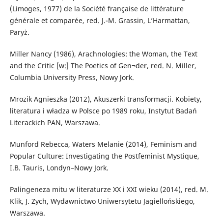
(Limoges, 1977) de la Société française de littérature
générale et comparée, red. J.-M. Grassin, L’Harmattan,
Paryż.
Miller Nancy (1986), Arachnologies: the Woman, the Text
and the Critic [w:] The Poetics of Gen¬der, red. N. Miller,
Columbia University Press, Nowy Jork.
Mrozik Agnieszka (2012), Akuszerki transformacji. Kobiety,
literatura i władza w Polsce po 1989 roku, Instytut Badań
Literackich PAN, Warszawa.
Munford Rebecca, Waters Melanie (2014), Feminism and
Popular Culture: Investigating the Postfeminist Mystique,
I.B. Tauris, Londyn–Nowy Jork.
Palingeneza mitu w literaturze XX i XXI wieku (2014), red. M.
Klik, J. Zych, Wydawnictwo Uniwersytetu Jagiellońskiego,
Warszawa.