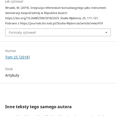
Jak cytować
Wrzalik, M. (2019). Instytucja referendum konsultacyjnego jako instrument
demokracji bezpośredniej w Republice Austrii:
https://doi.org/10.26485/SW/2018/25/9.
Studia Wyborcze
,
25
, 111–121.
Pobrano z https://journals.ltn.lodz.pl/Studia-Wyborcze/article/view/419
Formaty cytowań
Numer
Tom 25 (2018)
Dział
Artykuły
Inne teksty tego samego autora