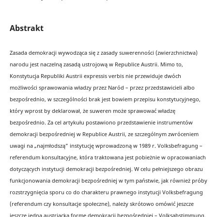
Abstrakt
Zasada demokracji wywodząca się z zasady suwerenności (zwierzchnictwa)
narodu jest naczelną zasadą ustrojową w Republice Austrii. Mimo to,
Konstytucja Republiki Austrii expressis verbis nie przewiduje dwóch
możliwości sprawowania władzy przez Naród – przez przedstawicieli albo
bezpośrednio, w szczególności brak jest bowiem przepisu konstytucyjnego,
który wprost by deklarował, że suweren może sprawować władzę
bezpośrednio. Za cel artykułu postawiono przedstawienie instrumentów
demokracji bezpośredniej w Republice Austrii, ze szczególnym zwróceniem
uwagi na „najmłodszą” instytucję wprowadzoną w 1989 r. Volksbefragung –
referendum konsultacyjne, która traktowana jest pobieżnie w opracowaniach
dotyczących instytucji demokracji bezpośredniej. W celu pełniejszego obrazu
funkcjonowania demokracji bezpośredniej w tym państwie, jak również próby
rozstrzygnięcia sporu co do charakteru prawnego instytucji Volksbefragung
(referendum czy konsultacje społeczne), należy skrótowo omówić jeszcze
jeszcze jedną austriacką formę demokracji bezpośredniej – Volksabstimmung,