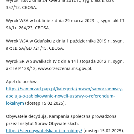
Wyrok NSA z dnia 24 kwietnia 2012 r., sygn. akt II OSK
357/12, CBOSA.
Wyrok WSA w Lublinie z dnia 29 marca 2023 r., sygn. akt III
SA/Lu 264/23, CBOSA.
Wyrok WSA w Gdańsku z dnia 1 października 2015 r., sygn.
akt III SA/GD 721/15, CBOSA.
Wyrok SR w Suwałkach IV z dnia 14 listopada 2012 r., sygn.
akt IV P 128/12, www.orzeczenia.ms.gov.pl.
Apel do posłów.
https://samorzad.pap.pl/kategoria/prawo/samorzadowcy-
apeluja-o-zablokowanie-noweli-ustawy-o-referendum-
lokalnym
(dostęp 15.02.2025).
Obywatele decydują. Kampania społeczna prowadzona
przez Instytut Spraw Obywatelskich.
https://siecobywatelska.pl/co-robimy/
(dostęp 15.02.2025).