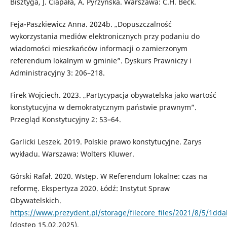
Bisztyga, J. Ciapała, A. Pyrzyńska. Warszawa: C.H. Beck.
Feja-Paszkiewicz Anna. 2024b. „Dopuszczalność
wykorzystania mediów elektronicznych przy podaniu do
wiadomości mieszkańców informacji o zamierzonym
referendum lokalnym w gminie”. Dyskurs Prawniczy i
Administracyjny 3: 206–218.
Firek Wojciech. 2023. „Partycypacja obywatelska jako wartość
konstytucyjna w demokratycznym państwie prawnym”.
Przegląd Konstytucyjny 2: 53–64.
Garlicki Leszek. 2019. Polskie prawo konstytucyjne. Zarys
wykładu. Warszawa: Wolters Kluwer.
Górski Rafał. 2020. Wstęp. W Referendum lokalne: czas na
reformę. Ekspertyza 2020. Łódź: Instytut Spraw
Obywatelskich.
https://www.prezydent.pl/storage/filecore_files/2021/8/5/1
(dostęp 15.02.2025).