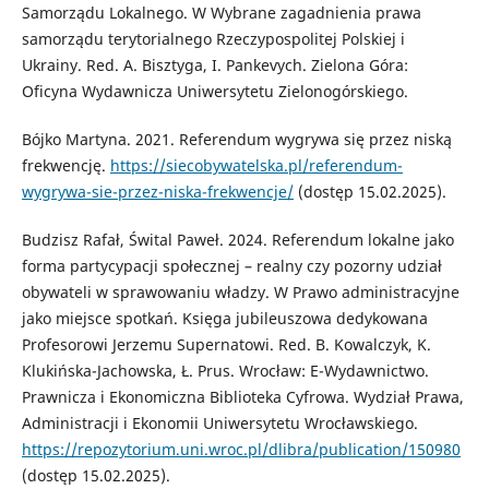
Samorządu Lokalnego. W Wybrane zagadnienia prawa
samorządu terytorialnego Rzeczypospolitej Polskiej i
Ukrainy. Red. A. Bisztyga, I. Pankevych. Zielona Góra:
Oficyna Wydawnicza Uniwersytetu Zielonogórskiego.
Bójko Martyna. 2021. Referendum wygrywa się przez niską
frekwencję.
https://siecobywatelska.pl/referendum-
wygrywa-sie-przez-niska-frekwencje/
(dostęp 15.02.2025).
Budzisz Rafał, Śwital Paweł. 2024. Referendum lokalne jako
forma partycypacji społecznej – realny czy pozorny udział
obywateli w sprawowaniu władzy. W Prawo administracyjne
jako miejsce spotkań. Księga jubileuszowa dedykowana
Profesorowi Jerzemu Supernatowi. Red. B. Kowalczyk, K.
Klukińska-Jachowska, Ł. Prus. Wrocław: E-Wydawnictwo.
Prawnicza i Ekonomiczna Biblioteka Cyfrowa. Wydział Prawa,
Administracji i Ekonomii Uniwersytetu Wrocławskiego.
https://repozytorium.uni.wroc.pl/dlibra/publication/150980
(dostęp 15.02.2025).