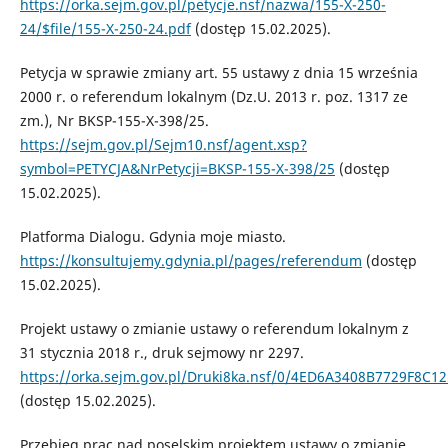
https://orka.sejm.gov.pl/petycje.nsf/nazwa/155-X-250-
24/$file/155-X-250-24.pdf
(dostęp 15.02.2025).
Petycja w sprawie zmiany art. 55 ustawy z dnia 15 września
2000 r. o referendum lokalnym (Dz.U. 2013 r. poz. 1317 ze
zm.), Nr BKSP-155-X-398/25.
https://sejm.gov.pl/Sejm10.nsf/agent.xsp?
symbol=PETYCJA&NrPetycji=BKSP-155-X-398/25
(dostęp
15.02.2025).
Platforma Dialogu. Gdynia moje miasto.
https://konsultujemy.gdynia.pl/pages/referendum
(dostęp
15.02.2025).
Projekt ustawy o zmianie ustawy o referendum lokalnym z
31 stycznia 2018 r., druk sejmowy nr 2297.
https://orka.sejm.gov.pl/Druki8ka.nsf/0/4ED6A3408B7729F8C1
(dostęp 15.02.2025).
Przebieg prac nad poselskim projektem ustawy o zmianie