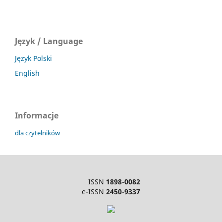
Język / Language
Język Polski
English
Informacje
dla czytelników
ISSN
1898-0082
e-ISSN
2450-9337