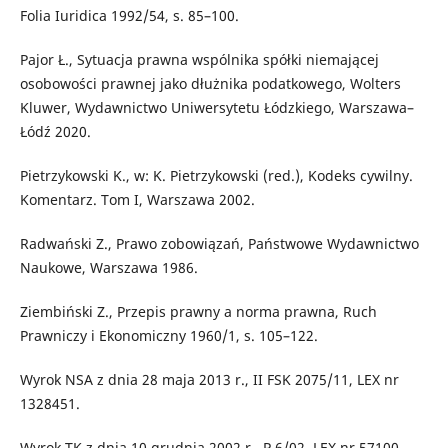
Folia Iuridica 1992/54, s. 85–100.
Pajor Ł., Sytuacja prawna wspólnika spółki niemającej
osobowości prawnej jako dłużnika podatkowego, Wolters
Kluwer, Wydawnictwo Uniwersytetu Łódzkiego, Warszawa–
Łódź 2020.
Pietrzykowski K., w: K. Pietrzykowski (red.), Kodeks cywilny.
Komentarz. Tom I, Warszawa 2002.
Radwański Z., Prawo zobowiązań, Państwowe Wydawnictwo
Naukowe, Warszawa 1986.
Ziembiński Z., Przepis prawny a norma prawna, Ruch
Prawniczy i Ekonomiczny 1960/1, s. 105–122.
Wyrok NSA z dnia 28 maja 2013 r., II FSK 2075/11, LEX nr
1328451.
Wyrok TK z dnia 10 grudnia 2002 r., P 6/02, LEX nr 57100.