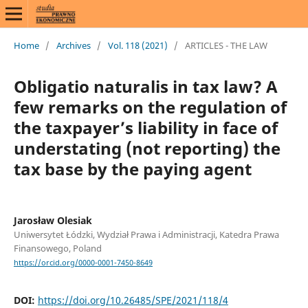
Home
/
Archives
/
Vol. 118 (2021)
/
ARTICLES - THE LAW
Obligatio naturalis in tax law? A
few remarks on the regulation of
the taxpayer’s liability in face of
understating (not reporting) the
tax base by the paying agent
Jarosław Olesiak
Uniwersytet Łódzki, Wydział Prawa i Administracji, Katedra Prawa
Finansowego, Poland
https://orcid.org/0000-0001-7450-8649
DOI:
https://doi.org/10.26485/SPE/2021/118/4