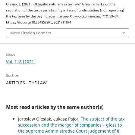
Olesiak, J. (2021). Obligatio naturalis in tax law? A few remarks on the
regulation of the taxpayer’s liability in face of understating (not reporting)
the tax base by the paying agent.
Studia Prawno-Ekonomiczne
,
118
, 59–74.
https://doi.org/10.26485/SPE/2021/118/4
More Citation Formats
Issue
Vol. 118 (2021)
Section
ARTICLES - THE LAW
Most read articles by the same author(s)
Jarosław Olesiak, Łukasz Pajor,
The subject of the tax
succession and the merger of companies – gloss to
the supreme Administrative Court Judgement of 8