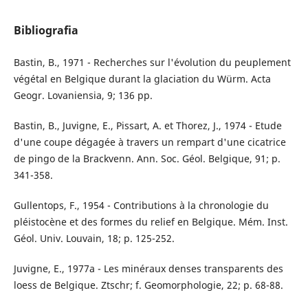
Bibliografia
Bastin, B., 1971 - Recherches sur l'évolution du peuplement
végétal en Belgique durant la glaciation du Würm. Acta
Geogr. Lovaniensia, 9; 136 pp.
Bastin, B., Juvigne, E., Pissart, A. et Thorez, J., 1974 - Etude
d'une coupe dégagée à travers un rempart d'une cicatrice
de pingo de la Brackvenn. Ann. Soc. Géol. Belgique, 91; p.
341-358.
Gullentops, F., 1954 - Contributions à la chronologie du
pléistocène et des formes du relief en Belgique. Mém. Inst.
Géol. Univ. Louvain, 18; p. 125-252.
Juvigne, E., 1977a - Les minéraux denses transparents des
loess de Belgique. Ztschr; f. Geomorphologie, 22; p. 68-88.