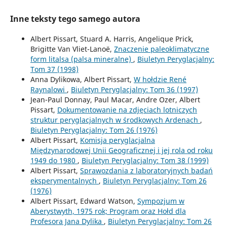
Inne teksty tego samego autora
Albert Pissart, Stuard A. Harris, Angelique Prick,
Brigitte Van Vliet-Lanoë,
Znaczenie paleoklimatyczne
form litalsa (palsa mineralne)
,
Biuletyn Peryglacjalny:
Tom 37 (1998)
Anna Dylikowa, Albert Pissart,
W hołdzie René
Raynalowi
,
Biuletyn Peryglacjalny: Tom 36 (1997)
Jean-Paul Donnay, Paul Macar, Andre Ozer, Albert
Pissart,
Dokumentowanie na zdjęciach lotniczych
struktur peryglacjalnych w środkowych Ardenach
,
Biuletyn Peryglacjalny: Tom 26 (1976)
Albert Pissart,
Komisja peryglacjalna
Międzynarodowej Unii Geograficznej i jej rola od roku
1949 do 1980
,
Biuletyn Peryglacjalny: Tom 38 (1999)
Albert Pissart,
Sprawozdania z laboratoryjnych badań
eksperymentalnych
,
Biuletyn Peryglacjalny: Tom 26
(1976)
Albert Pissart, Edward Watson,
Sympozjum w
Aberystwyth, 1975 rok; Program oraz Hołd dla
Profesora Jana Dylika
,
Biuletyn Peryglacjalny: Tom 26