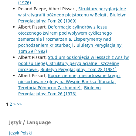
(1976)
Roland Paepe, Albert Pissart,
Struktury peryglacjalne
w stratygrafii późnego plejstocenu w Belgii
,
Biuletyn
Peryglacjalny: Tom 20 (1969)
Albert Pissart,
Deformacje cylindrów z lessu
otoczonego żwirem pod wpływem cyklicznego
zamarzania i rozmarzania. Eksperymenty nad
pochodzeniem krioturbacji
,
Biuletyn Peryglacjalny:
Tom 29 (1982)
Albert Pissart,
Studium odsłonięcia w lessach z Ans (w
pobliżu Liège). Struktury peryglacjalne i szczeliny
mrozowe
,
Biuletyn Peryglacjalny: Tom 28 (1981)
Albert Pissart,
Kopce ziemne, niesortowane kręgi i
niesortowane gleby na Wyspie Banksa (Kanada,
Terytoria Północno-Zachodnie)
,
Biuletyn
Peryglacjalny: Tom 26 (1976)
1
2
>
>>
Język / Language
Język Polski