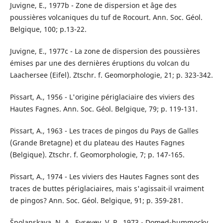
Juvigne, E., 1977b - Zone de dispersion et âge des
poussières volcaniques du tuf de Rocourt. Ann. Soc. Géol.
Belgique, 100; p.13-22.
Juvigne, E., 1977c - La zone de dispersion des poussières
émises par une des dernières éruptions du volcan du
Laachersee (Eifel). Ztschr. f. Geomorphologie, 21; p. 323-342.
Pissart, A., 1956 - L'origine périglaciaire des viviers des
Hautes Fagnes. Ann. Soc. Géol. Belgique, 79; p. 119-131.
Pissart, A., 1963 - Les traces de pingos du Pays de Galles
(Grande Bretagne) et du plateau des Hautes Fagnes
(Belgique). Ztschr. f. Geomorphologie, 7; p. 147-165.
Pissart, A., 1974 - Les viviers des Hautes Fagnes sont des
traces de buttes périglaciaires, mais s'agissait-il vraiment
de pingos? Ann. Soc. Géol. Belgique, 91; p. 359-281.
Špolanskaya, N. A., Evseyev, V. P., 1973 - Domed-hummocky