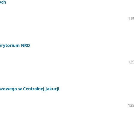
ych
115
 terytorium NRD
125
zowego w Centralnej Jakucji
135