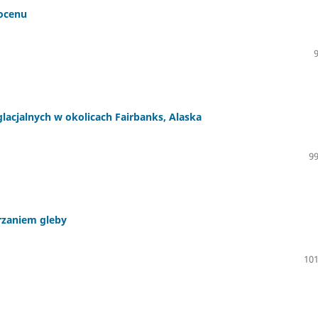
tocenu
acjalnych w okolicach Fairbanks, Alaska
99
rzaniem gleby
101