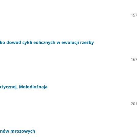
157
ko dowód cykli eolicznych w ewolucji rzeźby
167
ktycznej, Mołodiożnaja
201
igonów mrozowych