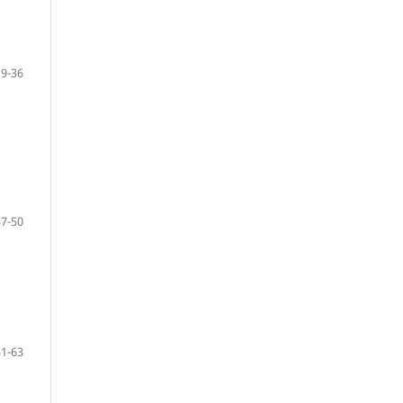
19-36
37-50
51-63