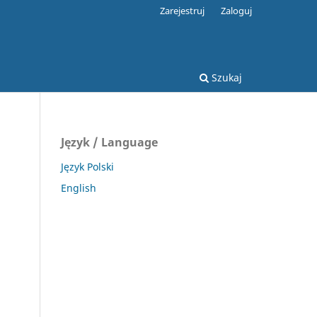
Zarejestruj
Zaloguj
Szukaj
Język / Language
Język Polski
English