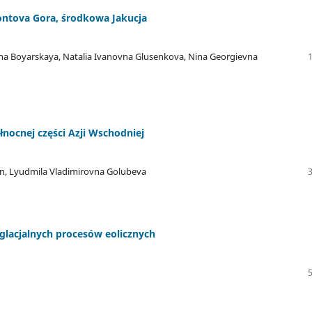
ontova Gora, środkowa Jakucja
a Boyarskaya, Natalia Ivanovna Glusenkova, Nina Georgievna
łnocnej części Azji Wschodniej
an, Lyudmila Vladimirovna Golubeva
yglacjalnych procesów eolicznych