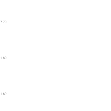
67-70
71-80
81-89