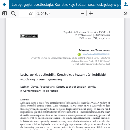
Lesby, gejki, postlesbijki. Konstrukcje tożsamości lesbijskiej w polskiej prozie najnowszej