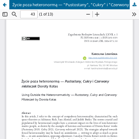
Życie poza heteronormą — "Pustostany", "Cukry" i "Czerwony młoteczek" Doroty Kotas