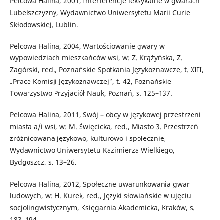
Pelcowa Halina, 2001, Interferencje leksykalne w gwarach
Lubelszczyzny, Wydawnictwo Uniwersytetu Marii Curie
Skłodowskiej, Lublin.
Pelcowa Halina, 2004, Wartościowanie gwary w
wypowiedziach mieszkańców wsi, w: Z. Krążyńska, Z.
Zagórski, red., Poznańskie Spotkania Językoznawcze, t. XIII,
„Prace Komisji Językoznawczej”, t. 42, Poznańskie
Towarzystwo Przyjaciół Nauk, Poznań, s. 125–137.
Pelcowa Halina, 2011, Swój – obcy w językowej przestrzeni
miasta a/i wsi, w: M. Święcicka, red., Miasto 3. Przestrzeń
zróżnicowana językowo, kulturowo i społecznie,
Wydawnictwo Uniwersytetu Kazimierza Wielkiego,
Bydgoszcz, s. 13–26.
Pelcowa Halina, 2012, Społeczne uwarunkowania gwar
ludowych, w: H. Kurek, red., Języki słowiańskie w ujęciu
socjolingwistycznym, Księgarnia Akademicka, Kraków, s.
183–194.