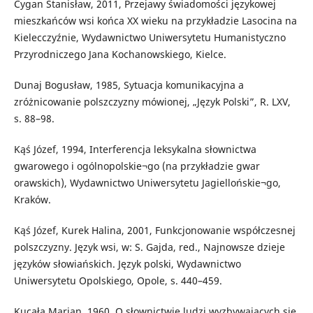
Cygan Stanisław, 2011, Przejawy świadomości językowej
mieszkańców wsi końca XX wieku na przykładzie Lasocina na
Kielecczyźnie, Wydawnictwo Uniwersytetu Humanistyczno
Przyrodniczego Jana Kochanowskiego, Kielce.
Dunaj Bogusław, 1985, Sytuacja komunikacyjna a
zróżnicowanie polszczyzny mówionej, „Język Polski”, R. LXV,
s. 88–98.
Kąś Józef, 1994, Interferencja leksykalna słownictwa
gwarowego i ogólnopolskie¬go (na przykładzie gwar
orawskich), Wydawnictwo Uniwersytetu Jagiellońskie¬go,
Kraków.
Kąś Józef, Kurek Halina, 2001, Funkcjonowanie współczesnej
polszczyzny. Język wsi, w: S. Gajda, red., Najnowsze dzieje
języków słowiańskich. Język polski, Wydawnictwo
Uniwersytetu Opolskiego, Opole, s. 440–459.
Kucała Marian, 1960, O słownictwie ludzi wyzbywających się