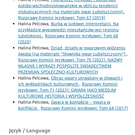
polsko-wschodniosłowiańskie w obliczu tendencji
globalizacyjnych (na materiale gwar Lubelszczyzny)
,
Rozprawy Komisji Językowej: Tom 67 (2019)
Halina Pelcowa,
Burka w ludowej interpretacji. Na
przykładzie wypowiedzi mieszkańców wsi regionu
lubelskiego
,
Rozprawy Komisji Językowej: Tom 68
(2020)
Halina Pelcowa,
Dziad, dziady w gwarowym widzeniu
świata (na materiale "Słownika gwar Lubelszczyzny")
,
Rozprawy Komisji Językowej: Tom 70 (2022): NAZWY
WŁASNE I WYRAZY POSPOLITE ŚWIADECTWEM
PRZEMIAN SPOŁECZNO-KULTUROWYCH
Halina Pelcowa,
Obraz gwary utrwalony w słowach i
ich wykładnikach kulturowych
,
Rozprawy Komisji
Językowej: Tom 71 (2023): GWARA JAKO MEDIUM
KULTUROWE HISTORIA I WSPÓŁCZESNOŚĆ
Halina Pelcowa,
Gwara w kontakcie – gwara w
konflikcie
,
Rozprawy Komisji Językowej: Tom 64 (2017)
Język / Language