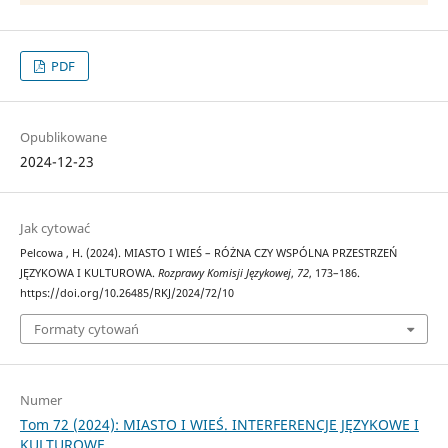
PDF
Opublikowane
2024-12-23
Jak cytować
Pelcowa , H. (2024). MIASTO I WIEŚ – RÓŻNA CZY WSPÓLNA PRZESTRZEŃ
JĘZYKOWA I KULTUROWA.
Rozprawy Komisji Językowej
,
72
, 173–186.
https://doi.org/10.26485/RKJ/2024/72/10
Formaty cytowań
Numer
Tom 72 (2024): MIASTO I WIEŚ. INTERFERENCJE JĘZYKOWE I
KULTUROWE