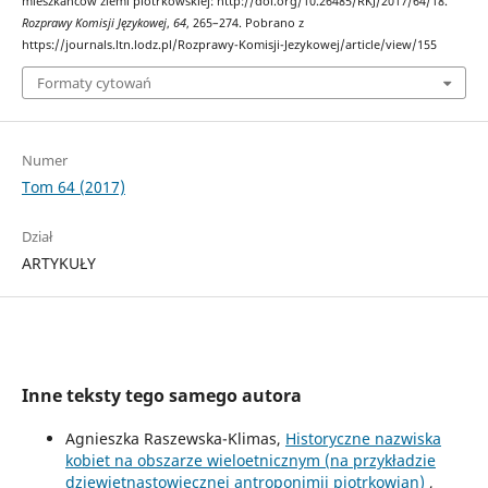
mieszkańców ziemi piotrkowskiej: http://doi.org/10.26485/RKJ/2017/64/18.
Rozprawy Komisji Językowej
,
64
, 265–274. Pobrano z
https://journals.ltn.lodz.pl/Rozprawy-Komisji-Jezykowej/article/view/155
Formaty cytowań
Numer
Tom 64 (2017)
Dział
ARTYKUŁY
Inne teksty tego samego autora
Agnieszka Raszewska-Klimas,
Historyczne nazwiska
kobiet na obszarze wieloetnicznym (na przykładzie
dziewiętnastowiecznej antroponimii piotrkowian)
,