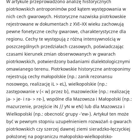
W artykule przeprowadzono analizę historycznych
piotrkowskich antroponimów pod kątem występowania w
nich cech gwarowych. Historyczne nazwiska piotrkowskie
rejestrowane w dokumentach z XVI–XX wieku zachowują
pewne fonetyczne cechy gwarowe, charakterystyczne dla
regionu. Cechy te występują z różną intensywnością w
poszczególnych przedziałach czasowych, poświadczając
czasami kierunek zmian obserwowanych w gwarach
piotrkowskich, potwierdzony badaniami dialektologicznymi
omawianego terenu. Piotrkowskie historyczne antroponimy
rejestrują cechy małopolskie (np.: zanik rezonansu
nosowego, realizację iL > eL), wielkopolskie (np.:
zastępowanie v (< w) przez b), mazowieckie (np.: realizację
ja- > je- i ra- > re-), wspólne dla Mazowsza i Małopolski (np.:
mazurzenie, przejście iN // yN w eN) lub dla Mazowsza i
Wielkopolski (np.: obecność grupy -’ew-). Artykuł ten może
być w pewnym stopniu uzupełnieniem rozważań o gwarach
piotrkowskich czy szerzej dawnej ziemi sieradzko-łęczyckiej
położonej na pograniczu małopolsko-wielkopolsko-