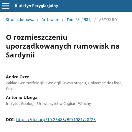
Biuletyn Peryglacjalny
Strona domowa
/
Archiwum
/
Tom 28 (1981)
/
ARTYKUŁY
O rozmieszczeniu
uporządkowanych rumowisk na
Sardynii
Andre Ozer
Zakład Geomorfologii i Geologii Czwartorzędu, Université de Liège,
Belgia
Antonio Ulzega
Instytut Geologii, Uniwersytet w Cagliari, Włochy
DOI:
https://doi.org/10.26485/BP/1981/28/25