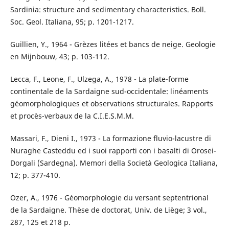
Sardinia: structure and sedimentary characteristics. Boll.
Soc. Geol. Italiana, 95; p. 1201-1217.
Guillien, Y., 1964 - Grèzes litées et bancs de neige. Geologie
en Mijnbouw, 43; p. 103-112.
Lecca, F., Leone, F., Ulzega, A., 1978 - La plate-forme
continentale de la Sardaigne sud-occidentale: linéaments
géomorphologiques et observations structurales. Rapports
et procès-verbaux de la C.I.E.S.M.M.
Massari, F., Dieni I., 1973 - La formazione fluvio-lacustre di
Nuraghe Casteddu ed i suoi rapporti con i basalti di Orosei-
Dorgali (Sardegna). Memori della Società Geologica Italiana,
12; p. 377-410.
Ozer, A., 1976 - Géomorphologie du versant septentrional
de la Sardaigne. Thèse de doctorat, Univ. de Liège; 3 vol.,
287, 125 et 218 p.