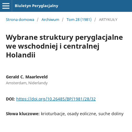
Biuletyn Peryglacjalny
Strona domowa
/
Archiwum
/
Tom 28 (1981)
/
ARTYKUŁY
Wybrane struktury peryglacjalne
we wschodniej i centralnej
Holandii
Gerald C. Maarleveld
Amsterdam, Niderlandy
DOI:
https://doi.org/10.26485/BP/1981/28/32
Słowa kluczowe:
krioturbacje, osady eoliczne, suche doliny