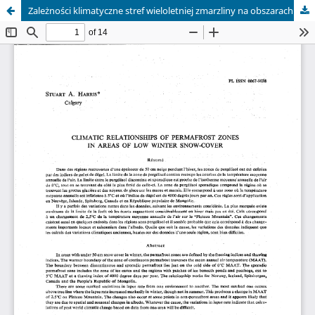
Zależności klimatyczne stref wieloletniej zmarzliny na obszarach o niewielkiej zimowej pokrywie śnieżnej