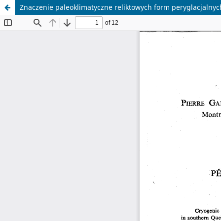
Znaczenie paleoklimatyczne reliktowych form peryglacjaln