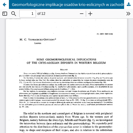
Geomorfologiczne implikacje osadów krio-eolicznych w zachodniej Belgii