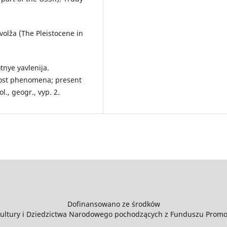
ovolža (The Pleistocene in
tnye yavlenija.
rost phenomena; present
ol., geogr., vyp. 2.
Dofinansowano ze środków
Kultury i Dziedzictwa Narodowego pochodzących z Funduszu Promoc