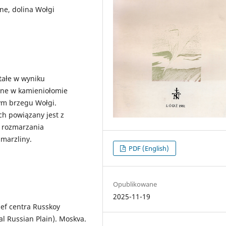
one, dolina Wołgi
tałe w wyniku
ane w kamieniołomie
ym brzegu Wołgi.
h powiązany jest z
 rozmarzania
zmarzliny.
PDF (English)
Opublikowane
2025-11-19
ief centra Russkoy
al Russian Plain). Moskva.