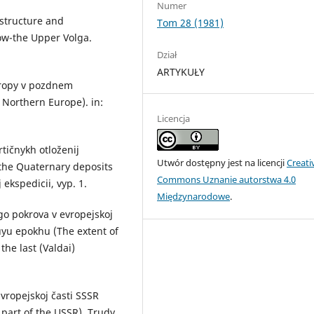
Numer
 structure and
Tom 28 (1981)
ow-the Upper Volga.
Dział
ARTYKUŁY
Evropy v pozdnem
 Northern Europe). in:
Licencja
rtičnykh otloženij
Utwór dostępny jest na licencji
Creati
 the Quaternary deposits
Commons Uznanie autorstwa 4.0
ekspedicii, vyp. 1.
Międzynarodowe
.
go pokrova v evropejskoj
uyu epokhu (The extent of
the last (Valdai)
 Evropejskoj časti SSSR
 part of the USSR). Trudy