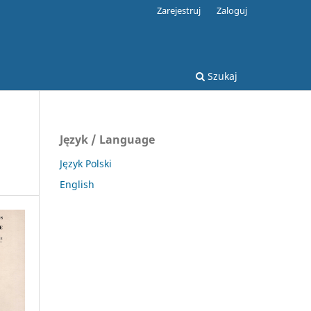
Zarejestruj
Zaloguj
Szukaj
Język / Language
Język Polski
English