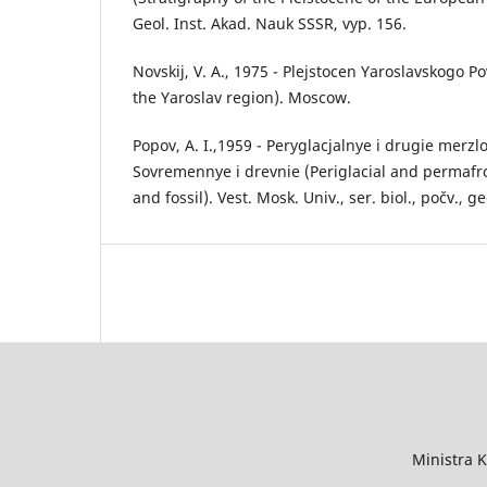
Geol. Inst. Akad. Nauk SSSR, vyp. 156.
Novskij, V. A., 1975 - Plejstocen Yaroslavskogo P
the Yaroslav region). Moscow.
Popov, A. I.,1959 - Peryglacjalnye i drugie merzlo
Sovremennye i drevnie (Periglacial and permaf
and fossil). Vest. Mosk. Univ., ser. biol., počv., ge
Ministra 