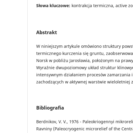
Słowa kluczowe:
kontrakcja termiczna, active z
Abstrakt
W niniejszym artykule omówiono struktury pows
termicznego kurczenia się gruntu, zaobserwow
Norsk w pobliżu Jarosławia, położonym na praw
Wyraźnie dwupoziomowy układ struktur klinowyc
intensywnym działaniem procesów zamarzania i
zachodzących w aktywnej warstwie wieloletniej 
Bibliografia
Berdnikov, V. V., 1976 - Paleokriogennyi mikrorel
Ravniny (Paleocryogenic microrelief of the Centr