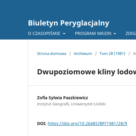
Biuletyn Peryglacjalny
O CZASOPIŚMIE
PROGRAM MKiDN
ZDIG
Strona domowa
/
Archiwum
/
Tom 28 (1981)
/
A
Dwupoziomowe kliny lodowe
Zofia Sylwia Paszkiewicz
Instytut Geografii, Uniwersytet Łódzki
DOI:
https://doi.org/10.26485/BP/1981/28/9