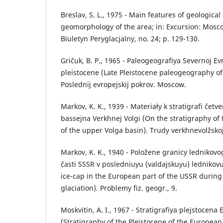
Breslav, S. L., 1975 - Main features of geological
geomorphology of the area; in: Excursion: Mosc
Biuletyn Peryglacjalny, no. 24; p. 129-130.
Gričuk, B. P., 1965 - Paleogeografiya Severnoj 
pleistocene (Late Pleistocene paleogeography of
Poslednij evropejskij pokrov. Moscow.
Markov, K. K., 1939 - Materiały k stratigrafi četve
bassejna Verkhnej Volgi (On the stratigraphy of
of the upper Volga basin). Trudy verkhnevolžskoj 
Markov, K. K., 1940 - Položene granicy lednikovo
časti SSSR v posledniuyu (valdajskuyu) lednikov
ice-cap in the European part of the USSR during 
glaciation). Problemy fiz. geogr., 9.
Moskvitin, A. I., 1967 - Stratigrafiya plejstocena
(Stratigraphy of the Pleistocene of the European