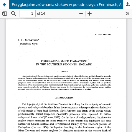
Peryglacjalne zrównania stoków w południowych Penninach, Anglia