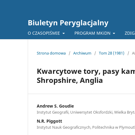
Biuletyn Peryglacjalny
O CZASOPIŚMIE
PROGRAM MKiDN
ZDIG
Strona domowa
/
Archiwum
/
Tom 28 (1981)
/
A
Kwarcytowe tory, pasy kami
Shropshire, Anglia
Andrew S. Goudie
Instytut Geografii, Uniwersytet Oksfordzki, Wielka Bryt
N.R. Piggott
Instytut Nauk Geograficznych, Politechnika w Plymouth