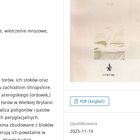
ne, wietrzenie mrozowe,
 torów, ich stoków oraz
w zachodnim Shropshire.
 arenigskiego (ordowik,)
PDF (English)
torów w Wielkiej Brytanii.
aliza poligonów i pasów
h peryglacjalnych.
Opublikowane
pasma zbudowane z bloków
2025-11-19
gerują ich powstanie w
. Wyniki badań