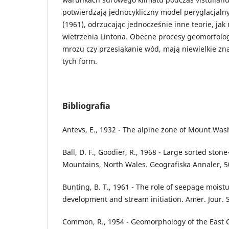
potwierdzają jednocykliczny model peryglacjaln
(1961), odrzucając jednocześnie inne teorie, ja
wietrzenia Lintona. Obecne procesy geomorfologi
mrozu czy przesiąkanie wód, mają niewielkie zn
tych form.
Bibliografia
Antevs, E., 1932 - The alpine zone of Mount Was
Ball, D. F., Goodier, R., 1968 - Large sorted ston
Mountains, North Wales. Geografiska Annaler, 50
Bunting, B. T., 1961 - The role of seepage moistu
development and stream initiation. Amer. Jour. Sc
Common, R., 1954 - Geomorphology of the East C