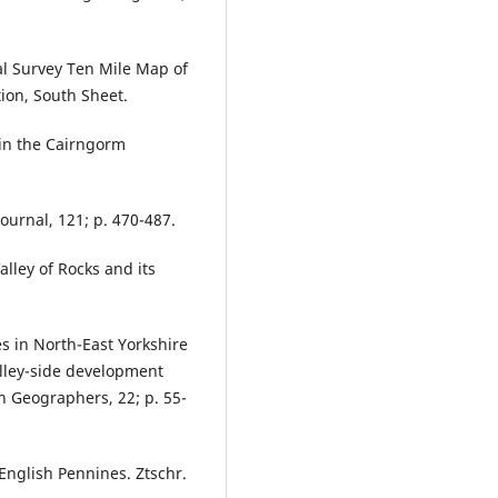
cal Survey Ten Mile Map of
ion, South Sheet.
 in the Cairngorm
Journal, 121; p. 470-487.
alley of Rocks and its
es in North-East Yorkshire
valley-side development
sh Geographers, 22; p. 55-
e English Pennines. Ztschr.