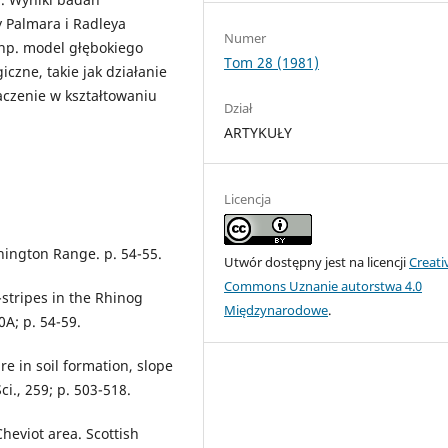
y Palmara i Radleya
Numer
k np. model głębokiego
Tom 28 (1981)
czne, takie jak działanie
aczenie w kształtowaniu
Dział
ARTYKUŁY
Licencja
hington Range. p. 54-55.
Utwór dostępny jest na licencji
Creati
Commons Uznanie autorstwa 4.0
e-stripes in the Rhinog
Międzynarodowe
.
A; p. 54-59.
re in soil formation, slope
i., 259; p. 503-518.
heviot area. Scottish