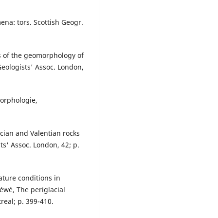
ena: tors. Scottish Geogr.
ts of the geomorphology of
Geologists' Assoc. London,
omorphologie,
ician and Valentian rocks
ts' Assoc. London, 42; p.
ature conditions in
Péwé, The periglacial
real; p. 399-410.