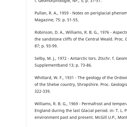
f. Geomorphologie, NF., 5; p. 37-51.
Pullan, R. A., 1959 - Notes on periglacial phenom
Magazine, 75: p. 51-55.
Robinson, D. A., Williams, R. B. G., 1976 - Aspec
the sandstone cliffs of the Central Weald. Proc. 
87; p. 93-99.
Selby, M. J., 1972 - Antarctic tors. Ztschr. f. Ge
Supplementband 13; p. 73-86.
Whittard, W. F., 1931 - The geology of the Ordov
of the Shelve country, Shropshire. Proc. Geologis
322-339.
Williams, R. B. G., 1969 - Permafrost and temper
England during the last Glacial period. in: T. L. 
environment past and present. McGill U.P., Mont