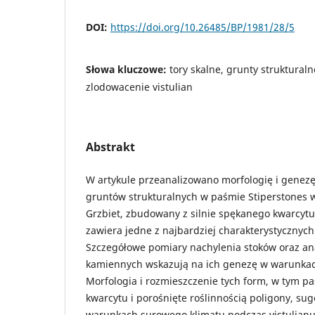
DOI:
https://doi.org/10.26485/BP/1981/28/5
Słowa kluczowe:
tory skalne, grunty struktural
zlodowacenie vistulian
Abstrakt
W artykule przeanalizowano morfologię i genezę
gruntów strukturalnych w paśmie Stiperstones 
Grzbiet, zbudowany z silnie spękanego kwarcytu
zawiera jedne z najbardziej charakterystycznych 
Szczegółowe pomiary nachylenia stoków oraz an
kamiennych wskazują na ich genezę w warunkac
Morfologia i rozmieszczenie tych form, w tym 
kwarcytu i porośnięte roślinnością poligony, su
warunkach surowego klimatu podczas vistulianu