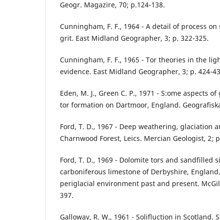
Geogr. Magazire, 70; p.124-138.
Cunningham, F. F., 1964 - A detail of process on
grit. East Midland Geographer, 3; p. 322-325.
Cunningham, F. F., 1965 - Tor theories in the li
evidence. East Midland Geographer, 3; p. 424-43
Eden, M. J., Green C. P., 1971 - S:ome aspects o
tor formation on Dartmoor, England. Geografiska
Ford, T. D., 1967 - Deep weathering, glaciation a
Charnwood Forest, Leics. Mercian Geologist, 2; p
Ford, T. D., 1969 - Dolomite tors and sandfilled s
carboniferous limestone of Derbyshire, England. 
periglacial environment past and present. McGill
397.
Galloway, R. W., 1961 - Solifluction in Scotland.