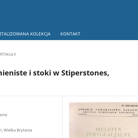
ITALIZOWANA KOLEKCJA
KONTAKT
RTYKUŁY
eniste i stoki w Stiperstones,
ania
, Wielka Brytania