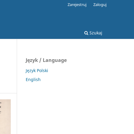
Zarejestruj
Zaloguj
Szukaj
Język / Language
Język Polski
English