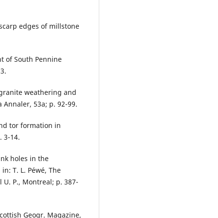
 scarp edges of millstone
ght of South Pennine
3.
f granite weathering and
 Annaler, 53a; p. 92-99.
nd tor formation in
. 3-14.
ink holes in the
in: T. L. Péwé, The
 U. P., Montreal; p. 387-
 Scottish Geogr. Magazine,