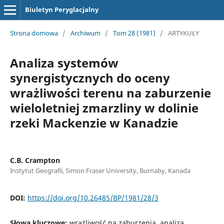
Biuletyn Peryglacjalny
Strona domowa
/
Archiwum
/
Tom 28 (1981)
/
ARTYKUŁY
Analiza systemów
synergistycznych do oceny
wrażliwości terenu na zaburzenie
wieloletniej zmarzliny w dolinie
rzeki Mackenzie w Kanadzie
C.B. Crampton
Instytut Geografii, Simon Fraser University, Burnaby, Kanada
DOI:
https://doi.org/10.26485/BP/1981/28/3
Słowa kluczowe:
wrażliwość na zaburzenia, analiza