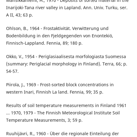
Mansikkaniemi, H., 1970 - Deposits of sorted material in the
Inarijoki-Tana river valley in Lapland. Ann. Univ. Turku, ser.
A II, 43; 63 p.
Ohlson, B., 1964 - Frostaktivität. Verwitterung und
Bodenbildung in den Fjeldgegenden von Enontekiö,
Finnisch-Lappland. Fennia, 89; 180 p.
Okko, V., 1954 - Periglasiaalisesta morfologiasta Suomessa
(summary: Periglacial morphology in Finland). Terra, 66; p.
54-57.
Piirola, J., 1969 - Frost-sorted block concentrations in
western Inari, Finnish La land. Fennia, 99; 35 p.
Results of soil temperature measurements in Finland 1961
... 1970, 1979 - The Finnish Meteorological Institute Soil
Temperature Measurements, 3; 59 p.
Ruuhijävri, R., 1960 - Über die regionale Einteilung der