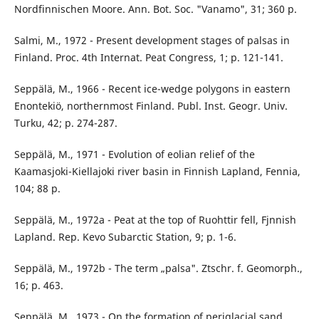
Nordfinnischen Moore. Ann. Bot. Soc. "Vanamo", 31; 360 p.
Salmi, M., 1972 - Present development stages of palsas in
Finland. Proc. 4th Internat. Peat Congress, 1; p. 121-141.
Seppälä, M., 1966 - Recent ice-wedge polygons in eastern
Enontekiö, northernmost Finland. Publ. Inst. Geogr. Univ.
Turku, 42; p. 274-287.
Seppälä, M., 1971 - Evolution of eolian relief of the
Kaamasjoki-Kiellajoki river basin in Finnish Lapland, Fennia,
104; 88 p.
Seppälä, M., 1972a - Peat at the top of Ruohttir fell, Fjnnish
Lapland. Rep. Kevo Subarctic Station, 9; p. 1-6.
Seppälä, M., 1972b - The term „palsa". Ztschr. f. Geomorph.,
16; p. 463.
Seppälä, M., 1973 - On the formation of periglacial sand