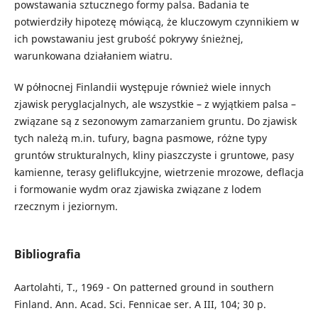
powstawania sztucznego formy palsa. Badania te
potwierdziły hipotezę mówiącą, że kluczowym czynnikiem w
ich powstawaniu jest grubość pokrywy śnieżnej,
warunkowana działaniem wiatru.
W północnej Finlandii występuje również wiele innych
zjawisk peryglacjalnych, ale wszystkie – z wyjątkiem palsa –
związane są z sezonowym zamarzaniem gruntu. Do zjawisk
tych należą m.in. tufury, bagna pasmowe, różne typy
gruntów strukturalnych, kliny piaszczyste i gruntowe, pasy
kamienne, terasy geliflukcyjne, wietrzenie mrozowe, deflacja
i formowanie wydm oraz zjawiska związane z lodem
rzecznym i jeziornym.
Bibliografia
Aartolahti, T., 1969 - On patterned ground in southern
Finland. Ann. Acad. Sci. Fennicae ser. A III, 104; 30 p.