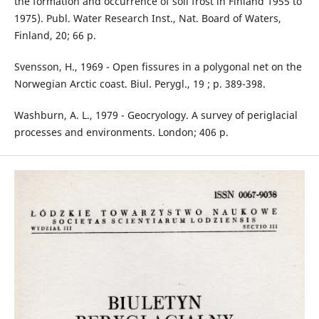
the formation and occurrence of soil frost in Finland 1955 to
1975). Publ. Water Research Inst., Nat. Board of Waters,
Finland, 20; 66 p.
Svensson, H., 1969 - Open fissures in a polygonal net on the
Norwegian Arctic coast. Biul. Perygl., 19 ; p. 389-398.
Washburn, A. L., 1979 - Geocryology. A survey of periglacial
processes and environments. London; 406 p.