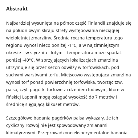
Abstrakt
Najbardziej wysunięta na północ część Finlandii znajduje się
na południowym skraju strefy występowania nieciągłej
wieloletniej zmarzliny. Średnia roczna temperatura tego
regionu wynosi nieco poniżej -1°C, a w najzimniejszym
okresie – w styczniu i lutym – temperatura może spadać
poniżej -40°C. W sprzyjających lokalizacjach zmarzlina
utrzymuje się przez sezon odwilży w torfowiskach, pod
suchymi warstwami torfu. Miejscowo występująca zmarzlina
wynosi torf ponad powierzchnię torfowiska, tworząc tzw.
palsa, czyli pagórki torfowe z rdzeniem lodowym, które w
fińskiej Laponii mogą osiągać wysokość do 7 metrów i
średnicę sięgającą kilkuset metrów.
Szczegółowe badania pagórków palsa wykazały, że ich
cykliczny rozwój nie jest spowodowany zmianami
klimatycznymi. Przeprowadzono eksperymentalne badania