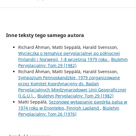
Inne teksty tego samego autora
Richard Åhman, Matti Seppälä, Harald Svensson,
Wycieczka o tematyce peryglacjalnej po północnej
Finlandii i Norwegii, 1-8 września 1979 roku
,
Biuletyn
Peryglacjalny: Tom 29 (1982)
Richard Åhman, Matti Seppälä, Harald Svensson,
Sympozjum Fennoskandzkie, 1979 zorganizowane
przez Komitet Koordynacyjny ds. Badań
Peryglacjalnych Międzynarodowej Unii Geograficznej
(I.G.U.).
,
Biuletyn Peryglacjalny: Tom 29 (1982)
Matti Seppälä,
Sezonowe wytapianie pagórka palsa w
1974 roku w Enontekio, Finnish Lapland
,
Biuletyn
Peryglacjalny: Tom 26 (1976)