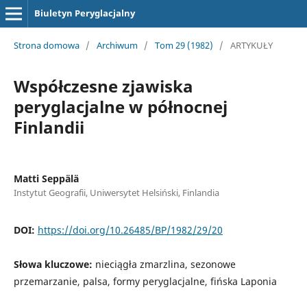
Biuletyn Peryglacjalny
Strona domowa
/
Archiwum
/
Tom 29 (1982)
/
ARTYKUŁY
Współczesne zjawiska
peryglacjalne w północnej
Finlandii
Matti Seppälä
Instytut Geografii, Uniwersytet Helsiński, Finlandia
DOI:
https://doi.org/10.26485/BP/1982/29/20
Słowa kluczowe:
nieciągła zmarzlina, sezonowe
przemarzanie, palsa, formy peryglacjalne, fińska Laponia