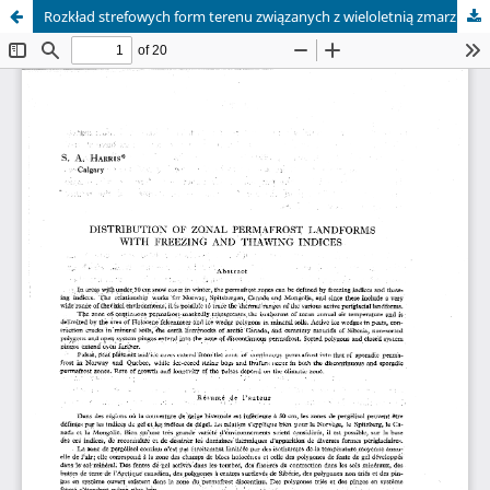
Rozkład strefowych form terenu związanych z wieloletnią zmarzliną w zależności od wskaźników zamarzania i rozmarzania