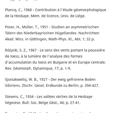
Plancq, C., 1968 - Contribution à l'étude géomorphologique
de la Hesbaye. Mém. de licence, Univ. de Liège.
Poser, H., Müller, T., 1951 - Studien an asymmetrischen
Tälern des Niederbayrischen Hügellandes. Nachrichten
Akad. Wiss. in Göttingen, Math-Phys. Kl., Abt. 1; 32 p.
Różycki, S. Z., 1967 - Le sens des vents portant la poussiére
de loess, à la lumière de l'analyse des formes
d'accumulation du loess en Bulgarie et en Europe centrale.
Rev. Géomorph. Dynamique, 17; p. 1-9.
Sjostakowitsj, W. B., 1927 - Der ewig gefrorene Boden
Sibiriens. Ztschr. Gesel. Erdkunde zu Berlin; p. 394-427.
Stevens, C., 1934 - Les vallées sèches de la Hesbaye
liégeoise. Bull. Soc. Belge Géol., 44; p. 27-41.