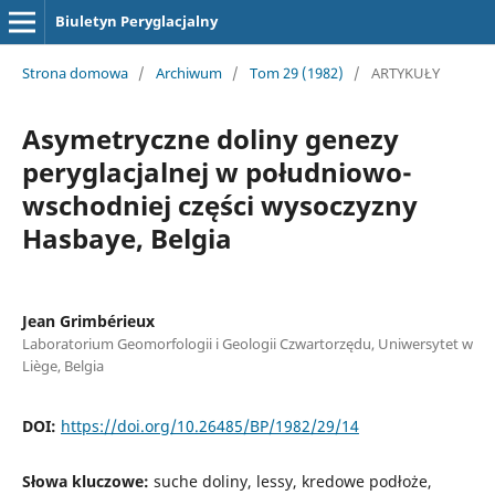
Biuletyn Peryglacjalny
Strona domowa
/
Archiwum
/
Tom 29 (1982)
/
ARTYKUŁY
Asymetryczne doliny genezy
peryglacjalnej w południowo-
wschodniej części wysoczyzny
Hasbaye, Belgia
Jean Grimbérieux
Laboratorium Geomorfologii i Geologii Czwartorzędu, Uniwersytet w
Liège, Belgia
DOI:
https://doi.org/10.26485/BP/1982/29/14
Słowa kluczowe:
suche doliny, lessy, kredowe podłoże,