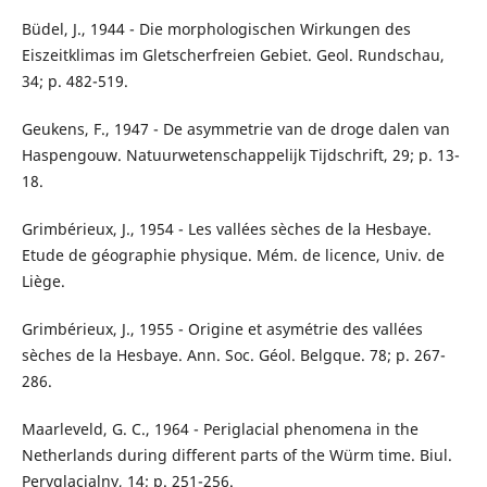
Büdel, J., 1944 - Die morphologischen Wirkungen des
Eiszeitklimas im Gletscherfreien Gebiet. Geol. Rundschau,
34; p. 482-519.
Geukens, F., 1947 - De asymmetrie van de droge dalen van
Haspengouw. Natuurwetenschappelijk Tijdschrift, 29; p. 13-
18.
Grimbérieux, J., 1954 - Les vallées sèches de la Hesbaye.
Etude de géographie physique. Mém. de licence, Univ. de
Liège.
Grimbérieux, J., 1955 - Origine et asymétrie des vallées
sèches de la Hesbaye. Ann. Soc. Géol. Belgque. 78; p. 267-
286.
Maarleveld, G. C., 1964 - Periglacial phenomena in the
Netherlands during different parts of the Würm time. Biul.
Peryglacjalny, 14; p. 251-256.