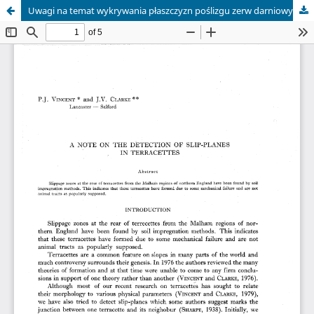
Uwagi na temat wykrywania płaszczyzn poślizgu zerw darniowych